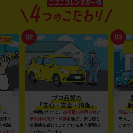
02
03
プロ品質の
〜
「安心・安全・清潔」
新
組み
。
ご利用のたびに、
24項目の車両点検
と
登録か
既存イ
車内外の清掃・除菌
を徹底。安心感と
導入し
を削減
清潔感を感じていただける車内環境に
います
ーズナブ
こだわっています。