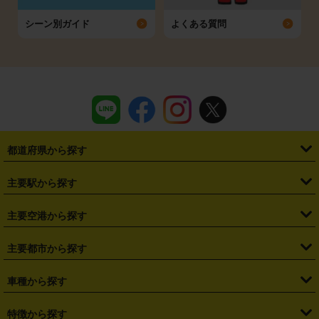
シーン別ガイド
よくある質問
都道府県から探す
・
北海道
・
青森県
・
岩手県
・
宮城県
・
秋田県
・
山形県
主要駅から探す
・
福島県
・
東京都
・
神奈川県
・
埼玉県
・
千葉県
・
茨城県
・
札幌駅
・
仙台駅
・
新宿駅
・
池袋駅
・
渋谷駅
・
東京駅
主要空港から探す
・
栃木県
・
群馬県
・
山梨県
・
愛知県
・
静岡県
・
岐阜県
・
横浜駅
・
川崎駅
・
大宮駅
・
西船橋駅
・
柏駅
・
名古屋駅
・
新千歳空港
・
仙台空港
主要都市から探す
・
長野県
・
新潟県
・
富山県
・
石川県
・
福井県
・
大阪府
・
大阪駅
・
難波駅
・
三宮駅
・
京都駅
・
広島駅
・
博多駅
・
成田空港
・
羽田空港
・
兵庫県
・
京都府
・
滋賀県
・
和歌山県
・
奈良県
・
三重県
・
札幌市
・
仙台市
車種から探す
・
熊本駅
・
那覇空港駅
・
中部国際空港セントレア
・
関西国際空港
・
鳥取県
・
島根県
・
岡山県
・
広島県
・
山口県
・
徳島県
・
千葉市
・
さいたま市
・
軽自動車
・
コンパクトカー
・
ステーションワゴン・セダン
特徴から探す
・
大阪国際空港（伊丹空港）
・
神戸空港