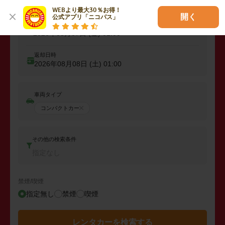
WEBより最大30％お得！

開く
公式アプリ「ニコパス」
出発日時
2026年08月07日 (金)
01:00
返却日時
2026年08月08日 (土)
01:00
車両タイプ
コンパクトカー
その他の検索条件
指定なし
禁煙/喫煙
指定無し
禁煙
喫煙
レンタカーを検索する