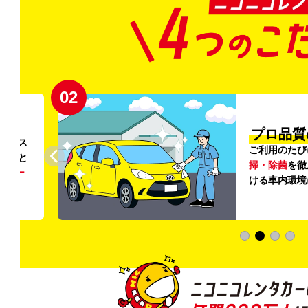
02
円〜
プロ品質
リンス
ご利用のたび
ること
掃・除菌
を徹
う
リー
ける車内環境