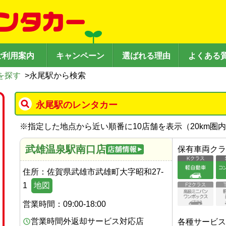
ご利用案内
キャンペーン
選ばれる理由
よくある
を探す
>
永尾駅から検索
永尾駅のレンタカー
※
指定した地点から近い順番に10店舗を表示（
20
km圏
武雄温泉駅南口店
保有車両クラ
住所：
佐賀県武雄市武雄町大字昭和27-
1
地図
営業時間：
09:00-18:00
営業時間外返却サービス対応店
各種サービス