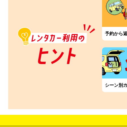
予約から
シーン別