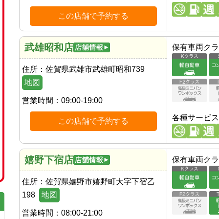
この店舗で予約する
武雄昭和店
保有車両クラ
住所：
佐賀県武雄市武雄町昭和739
地図
営業時間：
09:00-19:00
各種サービス
この店舗で予約する
嬉野下宿店
保有車両クラ
住所：
佐賀県嬉野市嬉野町大字下宿乙
198
地図
営業時間：
08:00-21:00