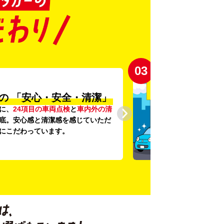
03
の
「安心・安全・清潔」
に、
24項目の車両点検
と
車内外の清
底。安心感と清潔感を感じていただ
にこだわっています。