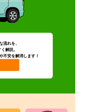
な流れを、
すく解説。
や不安を解消します！