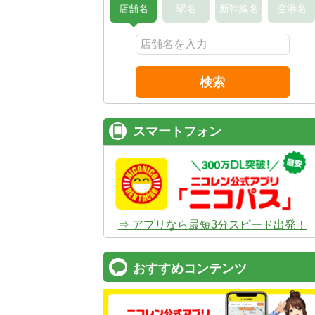
店舗名
駅名
新幹線名
空港名
検索
スマートフォン
⇒ アプリなら最短3分スピード出発！
おすすめコンテンツ