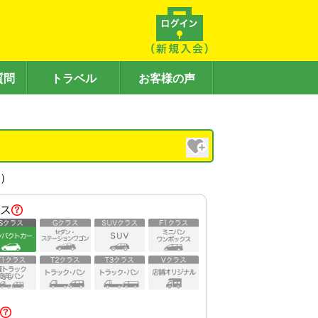
質問
トラベル
お客様の声
内）
ス