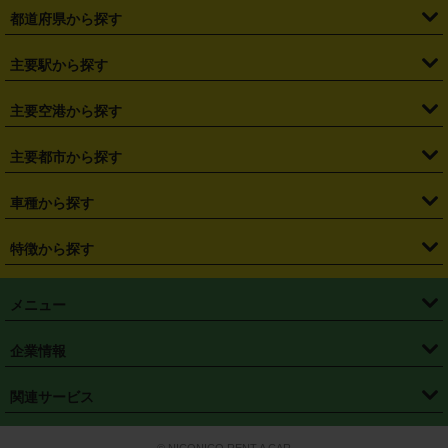
都道府県から探す
・
北海道
・
青森県
・
岩手県
・
宮城県
・
秋田県
・
山形県
主要駅から探す
・
福島県
・
東京都
・
神奈川県
・
埼玉県
・
千葉県
・
茨城県
・
札幌駅
・
仙台駅
・
新宿駅
・
池袋駅
・
渋谷駅
・
東京駅
主要空港から探す
・
栃木県
・
群馬県
・
山梨県
・
愛知県
・
静岡県
・
岐阜県
・
横浜駅
・
川崎駅
・
大宮駅
・
西船橋駅
・
柏駅
・
名古屋駅
・
新千歳空港
・
仙台空港
主要都市から探す
・
長野県
・
新潟県
・
富山県
・
石川県
・
福井県
・
大阪府
・
大阪駅
・
難波駅
・
三宮駅
・
京都駅
・
広島駅
・
博多駅
・
成田空港
・
羽田空港
・
兵庫県
・
京都府
・
滋賀県
・
和歌山県
・
奈良県
・
三重県
・
札幌市
・
仙台市
車種から探す
・
熊本駅
・
那覇空港駅
・
中部国際空港セントレア
・
関西国際空港
・
鳥取県
・
島根県
・
岡山県
・
広島県
・
山口県
・
徳島県
・
千葉市
・
さいたま市
・
軽自動車
・
コンパクトカー
・
ステーションワゴン・セダン
特徴から探す
・
大阪国際空港（伊丹空港）
・
神戸空港
・
香川県
・
愛媛県
・
高知県
・
福岡県
・
佐賀県
・
長崎県
・
横浜市
・
川崎市
・
ミニバン・ワンボックス
・
高級ミニバン・ワンボックス
・
SUV
・
岡山空港
・
徳島空港
・
ハイブリッド
・
宅配レンタカー
・
ETCカードレンタル
・
熊本県
・
大分県
・
宮崎県
・
鹿児島県
・
沖縄県
・
相模原市
・
新潟市
メニュー
・
軽トラック・商用バン
・
福岡空港
・
鹿児島空港
・
長期レンタル
・
深夜時間帯レンタル
・
免責補償プラス
・
静岡市
・
浜松市
・
・
トラック・バン
トップページ
・
はじめての方へ
・
ご利用案内
(タウンエースバン、ライトエースバン等)
企業情報
・
那覇空港
・
パーフェクト補償
・
スタッドレスタイヤ
・
直前予約
・
名古屋市
・
京都市
・
・
トラック・バン
ベストレート保証
・
予約から返却まで
・
・
店舗オリジナル
利用シーン別ガイ
(ハイエースバン・キャラバン等)
・
・
ニコパス(アプリ)
会社概要
・
ニュース
・
国際運転免許証
・
フランチャイズ募集
・
営業時間外返却サービス
・
個人情報保護
関連サービス
・
大阪市
・
堺市
ド
・
・
レッカー搬送サービス
カスタマーハラスメントに対する基本方針
・
神戸市
・
岡山市
・
・
車種・料金
カーリースなら「定額ニコノリパック」
・
店舗を探す
・
キャンペーン
© NICONICO RENT A CAR