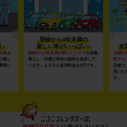
登録から4年未満の
利便性抜群★
新しい車がいっぱい♪
全国約1,500店舗
ら4年未満の新しいクルマ
を多数
全国47都道府県に1,500店舗
し、快適な車両の提供を追求して
駅チカ・空港周辺
の店舗や
2
。もちろん追加料金は0円です。
店舗で、いつでもどこでも気
用いただける利便性にこだわ
す。