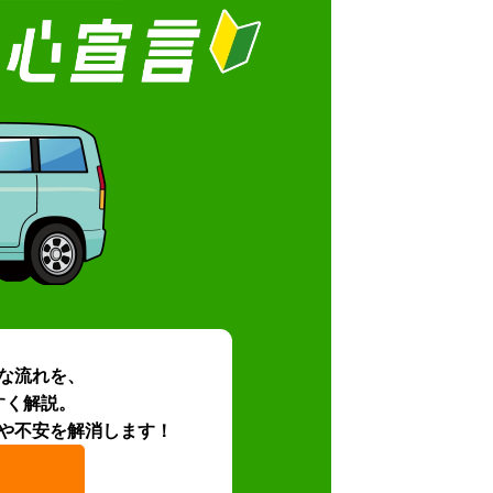
な流れを、
すく解説。
や不安を解消します！