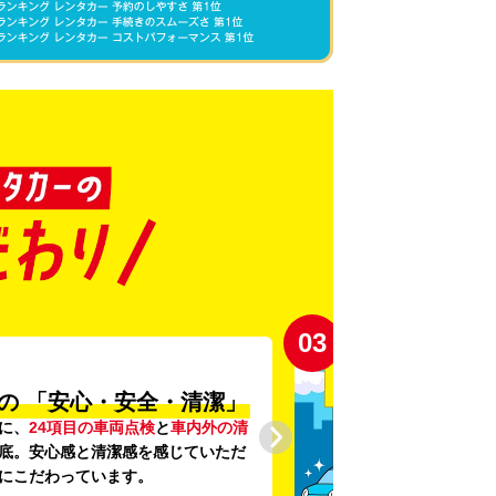
03
の
「安心・安全・清潔」
に、
24項目の車両点検
と
車内外の清
底。安心感と清潔感を感じていただ
にこだわっています。