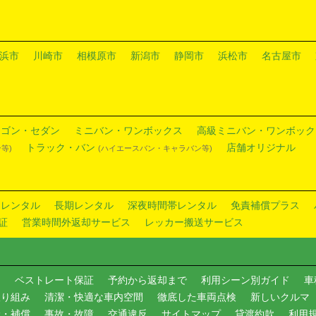
浜市
川崎市
相模原市
新潟市
静岡市
浜松市
名古屋市
ワゴン・セダン
ミニバン・ワンボックス
高級ミニバン・ワンボック
トラック・バン
店舗オリジナル
等)
(ハイエースバン・キャラバン等)
ドレンタル
長期レンタル
深夜時間帯レンタル
免責補償プラス
証
営業時間外返却サービス
レッカー搬送サービス
内
ベストレート保証
予約から返却まで
利用シーン別ガイド
車
取り組み
清潔・快適な車内空間
徹底した車両点検
新しいクルマ
険・補償
事故・故障
交通違反
サイトマップ
貸渡約款
利用