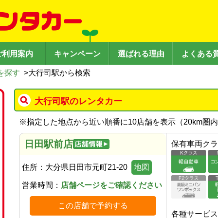
ご利用案内
キャンペーン
選ばれる理由
よくある
を探す
>
大行司駅から検索
大行司駅のレンタカー
※
指定した地点から近い順番に10店舗を表示（
20
km圏
日田駅前店
保有車両クラ
住所：
大分県日田市元町21-20
地図
営業時間：
店舗ページをご確認ください
この店舗で予約する
各種サービス