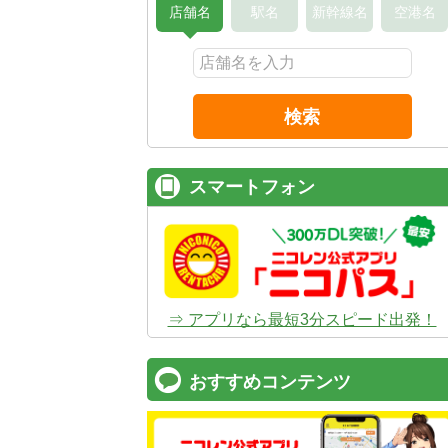
店舗名
駅名
新幹線名
空港名
検索
スマートフォン
⇒ アプリなら最短3分スピード出発！
コスパ最強！
12時間 2,525
安さのヒミツは、
ムダのない仕組み
。ガソ
おすすめコンテンツ
タンドや整備工場の既存インフラを活用す
でコストを削減し、12時間2,525円～とい
ズナブルな価格を実現
しています。