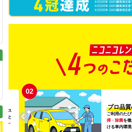
02
円〜
プロ品質
リンス
ご利用のたび
ること
掃・除菌
を徹
う
リー
ける車内環境