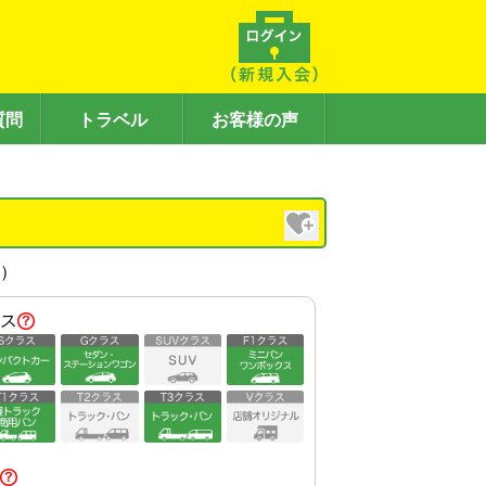
質問
トラベル
お客様の声
内）
ス