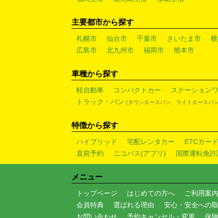
主要都市から探す
札幌市
仙台市
千葉市
さいたま市
横
広島市
北九州市
福岡市
熊本市
車種から探す
軽自動車
コンパクトカー
ステーション
トラック・バン
(タウンエースバン、ライトエースバン
特徴から探す
ハイブリッド
宅配レンタカー
ETCカー
直前予約
ニコパス(アプリ)
国際運転免許
メニュー
トップページ
はじめての方へ
ご利用案
会員特典
選ばれる理由
安心・安全への
お問い合わせ
予約キャンセル・変更
保