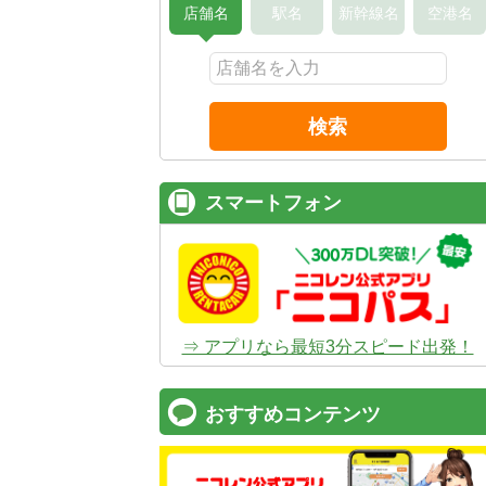
店舗名
駅名
新幹線名
空港名
検索
スマートフォン
⇒ アプリなら最短3分スピード出発！
おすすめコンテンツ