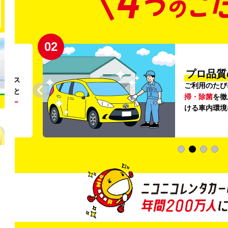
02
円〜
プロ品質
リンス
ご利用のたび
ること
掃・除菌
を徹
う
リー
ける車内環境