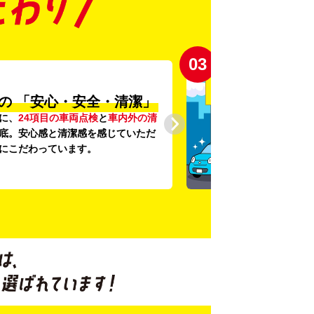
03
の
「安心・安全・清潔」
に、
24項目の車両点検
と
車内外の清
底。安心感と清潔感を感じていただ
にこだわっています。