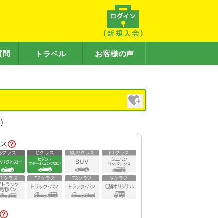
質問
トラベル
お客様の声
内）
ス