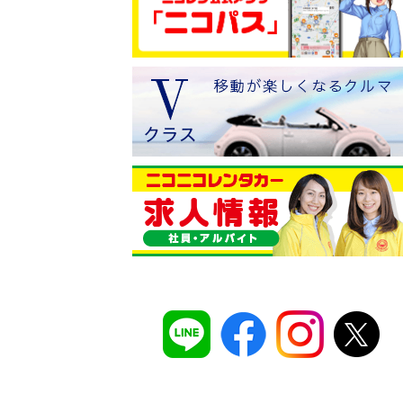
コスパ最強！
12時間 2,525
安さのヒミツは、
ムダのない仕組み
。ガソ
タンドや整備工場の既存インフラを活用す
でコストを削減し、12時間2,525円～とい
ズナブルな価格を実現
しています。