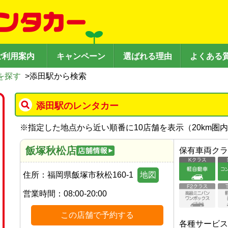
ご利用案内
キャンペーン
選ばれる理由
よくある
を探す
>
添田駅から検索
添田駅のレンタカー
※
指定した地点から近い順番に10店舗を表示（
20
km圏
飯塚秋松店
保有車両クラ
住所：
福岡県飯塚市秋松160-1
地図
営業時間：
08:00-20:00
この店舗で予約する
各種サービス