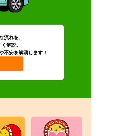
な流れを、
すく解説。
や不安を解消します！