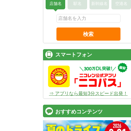
店舗名
駅名
新幹線名
空港名
検索
スマートフォン
⇒ アプリなら最短3分スピード出発！
おすすめコンテンツ