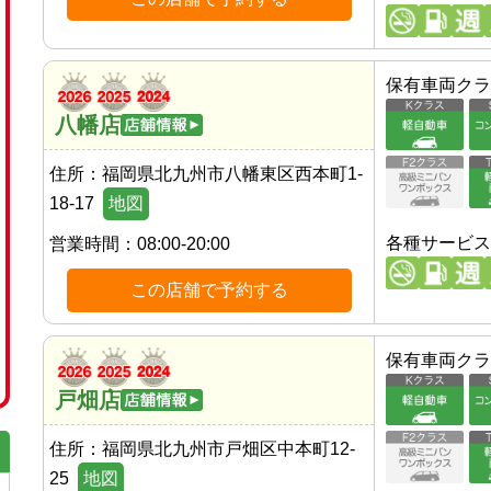
保有車両クラ
八幡店
住所：
福岡県北九州市八幡東区西本町1-
18-17
地図
各種サービス
営業時間：
08:00-20:00
この店舗で予約する
保有車両クラ
戸畑店
住所：
福岡県北九州市戸畑区中本町12-
25
地図