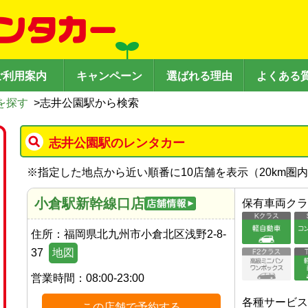
ご利用案内
キャンペーン
選ばれる理由
よくある
を探す
>
志井公園駅から検索
志井公園駅のレンタカー
※
指定した地点から近い順番に10店舗を表示（
20
km圏
小倉駅新幹線口店
保有車両クラ
住所：
福岡県北九州市小倉北区浅野2-8-
37
地図
営業時間：
08:00-23:00
各種サービス
この店舗で予約する