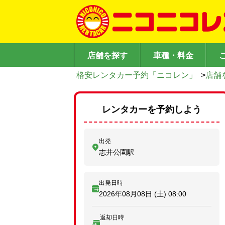
店舗を探す
車種・料金
格安レンタカー予約「ニコレン」
>
店舗
レンタカーを予約しよう
出発
志井公園駅
出発日時
2026年08月08日 (土)
08:00
返却日時