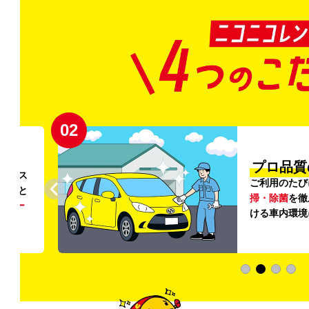
02
円〜
プロ品質
リンス
ご利用のたび
ること
掃・除菌
を徹
う
リー
ける車内環境