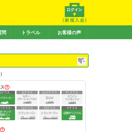
質問
トラベル
お客様の声
内）
ス