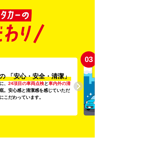
03
の
「安心・安全・清潔」
に、
24項目の車両点検
と
車内外の清
底。安心感と清潔感を感じていただ
にこだわっています。