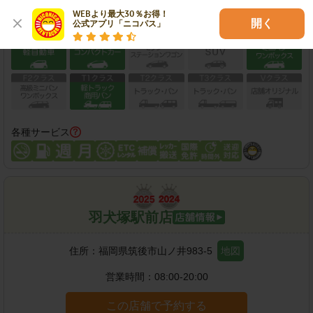
WEBより最大30％お得！

開く
保有車両クラス
公式アプリ「ニコパス」
各種サービス
羽犬塚駅前店
住所：
福岡県筑後市山ノ井983-5
地図
営業時間：
08:00-20:00
この店舗で予約する