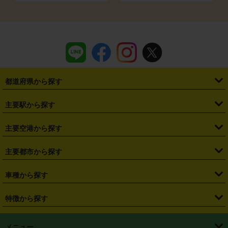
都道府県から探す
・
北海道
・
青森県
・
岩手県
・
宮城県
・
秋田県
・
山形県
主要駅から探す
・
福島県
・
東京都
・
神奈川県
・
埼玉県
・
千葉県
・
茨城県
・
札幌駅
・
仙台駅
・
新宿駅
・
池袋駅
・
渋谷駅
・
東京駅
主要空港から探す
・
栃木県
・
群馬県
・
山梨県
・
愛知県
・
静岡県
・
岐阜県
・
横浜駅
・
川崎駅
・
大宮駅
・
西船橋駅
・
柏駅
・
名古屋駅
・
新千歳空港
・
仙台空港
主要都市から探す
・
長野県
・
新潟県
・
富山県
・
石川県
・
福井県
・
大阪府
・
大阪駅
・
難波駅
・
三宮駅
・
京都駅
・
広島駅
・
博多駅
・
成田空港
・
羽田空港
・
兵庫県
・
京都府
・
滋賀県
・
和歌山県
・
奈良県
・
三重県
・
札幌市
・
仙台市
車種から探す
・
熊本駅
・
那覇空港駅
・
中部国際空港セントレア
・
関西国際空港
・
鳥取県
・
島根県
・
岡山県
・
広島県
・
山口県
・
徳島県
・
千葉市
・
さいたま市
・
軽自動車
・
コンパクトカー
・
ステーションワゴン・セダン
特徴から探す
・
大阪国際空港（伊丹空港）
・
神戸空港
・
香川県
・
愛媛県
・
高知県
・
福岡県
・
佐賀県
・
長崎県
・
横浜市
・
川崎市
・
ミニバン・ワンボックス
・
高級ミニバン・ワンボックス
・
SUV
・
岡山空港
・
徳島空港
・
ハイブリッド
・
宅配レンタカー
・
ETCカードレンタル
・
熊本県
・
大分県
・
宮崎県
・
鹿児島県
・
沖縄県
・
相模原市
・
新潟市
メニュー
・
軽トラック・商用バン