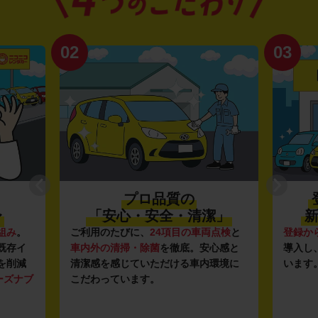
02
03
プロ品質の
〜
「安心・安全・清潔」
新
組み
。
ご利用のたびに、
24項目の車両点検
と
登録か
既存イ
車内外の清掃・除菌
を徹底。安心感と
導入し
を削減
清潔感を感じていただける車内環境に
います
ーズナブ
こだわっています。