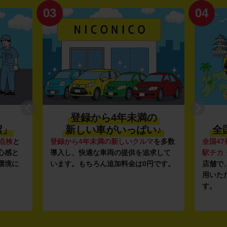
03
04
登録から4年未満の
潔」
新しい車がいっぱい♪
全
点検
と
登録から4年未満の新しいクルマ
を多数
全国47
心感と
導入し、快適な車両の提供を追求して
駅チカ
環境に
います。もちろん追加料金は0円です。
店舗で
用いた
す。