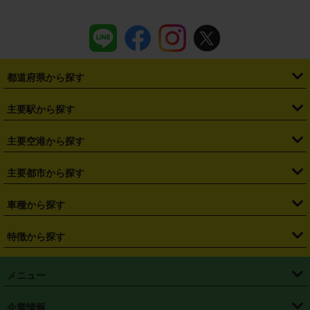
都道府県から探す
・
北海道
・
青森県
・
岩手県
・
宮城県
・
秋田県
・
山形県
主要駅から探す
・
福島県
・
東京都
・
神奈川県
・
埼玉県
・
千葉県
・
茨城県
・
札幌駅
・
仙台駅
・
新宿駅
・
池袋駅
・
渋谷駅
・
東京駅
主要空港から探す
・
栃木県
・
群馬県
・
山梨県
・
愛知県
・
静岡県
・
岐阜県
・
横浜駅
・
川崎駅
・
大宮駅
・
西船橋駅
・
柏駅
・
名古屋駅
・
新千歳空港
・
仙台空港
主要都市から探す
・
長野県
・
新潟県
・
富山県
・
石川県
・
福井県
・
大阪府
・
大阪駅
・
難波駅
・
三宮駅
・
京都駅
・
広島駅
・
博多駅
・
成田空港
・
羽田空港
・
兵庫県
・
京都府
・
滋賀県
・
和歌山県
・
奈良県
・
三重県
・
札幌市
・
仙台市
車種から探す
・
熊本駅
・
那覇空港駅
・
中部国際空港セントレア
・
関西国際空港
・
鳥取県
・
島根県
・
岡山県
・
広島県
・
山口県
・
徳島県
・
千葉市
・
さいたま市
・
軽自動車
・
コンパクトカー
・
ステーションワゴン・セダン
特徴から探す
・
大阪国際空港（伊丹空港）
・
神戸空港
・
香川県
・
愛媛県
・
高知県
・
福岡県
・
佐賀県
・
長崎県
・
横浜市
・
川崎市
・
ミニバン・ワンボックス
・
高級ミニバン・ワンボックス
・
SUV
・
岡山空港
・
徳島空港
・
ハイブリッド
・
宅配レンタカー
・
ETCカードレンタル
・
熊本県
・
大分県
・
宮崎県
・
鹿児島県
・
沖縄県
・
相模原市
・
新潟市
メニュー
・
軽トラック・商用バン
・
福岡空港
・
鹿児島空港
・
長期レンタル
・
深夜時間帯レンタル
・
免責補償プラス
・
静岡市
・
浜松市
・
・
トラック・バン
トップページ
・
はじめての方へ
・
ご利用案内
(タウンエースバン、ライトエースバン等)
企業情報
・
那覇空港
・
パーフェクト補償
・
スタッドレスタイヤ
・
直前予約