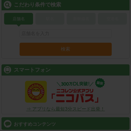
こだわり条件で検索
店舗名
駅名
新幹線名
空港名
検索
スマートフォン
⇒ アプリなら最短3分スピード出発！
おすすめコンテンツ