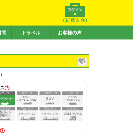
質問
トラベル
お客様の声
内）
ス