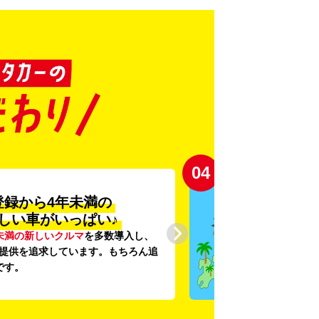
01
利便性抜群★
約1,500店舗を展開
県に1,500店舗
を展開し、
駅チカ・
舗や
24時間営業
店舗で、いつでもど
ご利用いただける利便性にこだわっ