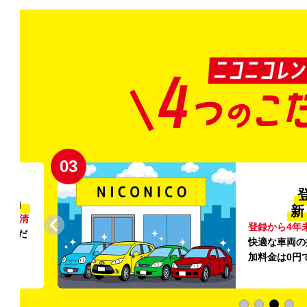
04
全国
全国47都道府
入し、
空港周辺
の店
ろん追
こでも気軽に
ています。