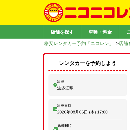
店舗を探す
車種・料金
格安レンタカー予約「ニコレン」
>
店舗
レンタカーを予約しよう
出発
波多江駅
出発日時
2026年08月06日 (木)
17:00
返却日時