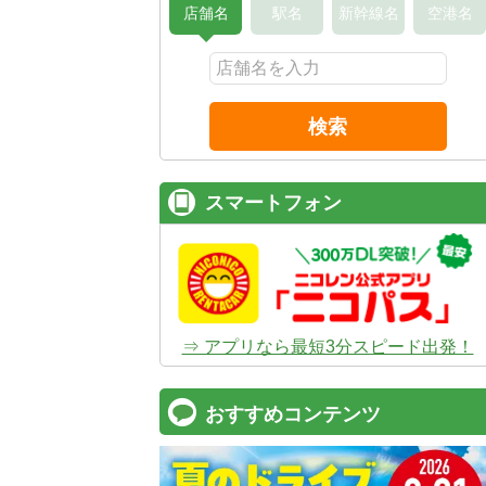
店舗名
駅名
新幹線名
空港名
検索
スマートフォン
⇒ アプリなら最短3分スピード出発！
おすすめコンテンツ