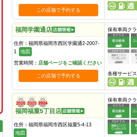
この店舗で予約する
福岡学園通店
保有車両クラ
住所：
福岡県福岡市西区学園通2-2007-
1
地図
営業時間：
店舗ページをご確認ください
各種サービス
この店舗で予約する
保有車両クラ
福岡福重5丁目店
住所：
福岡県福岡市西区福重5-4-13
地図