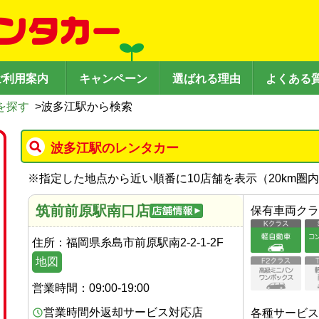
ご利用案内
キャンペーン
選ばれる理由
よくある
を探す
>
波多江駅から検索
波多江駅のレンタカー
※
指定した地点から近い順番に10店舗を表示（
20
km圏
筑前前原駅南口店
保有車両クラ
住所：
福岡県糸島市前原駅南2-2-1-2F
地図
営業時間：
09:00-19:00
営業時間外返却サービス対応店
各種サービス