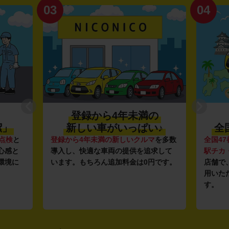
03
04
登録から4年未満の
潔」
新しい車がいっぱい♪
全
点検
と
登録から4年未満の新しいクルマ
を多数
全国47
心感と
導入し、快適な車両の提供を追求して
駅チカ
環境に
います。もちろん追加料金は0円です。
店舗で
用いた
す。