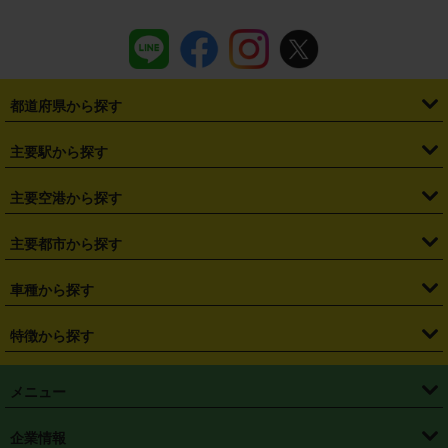
都道府県から探す
・
北海道
・
青森県
・
岩手県
・
宮城県
・
秋田県
・
山形県
主要駅から探す
・
福島県
・
東京都
・
神奈川県
・
埼玉県
・
千葉県
・
茨城県
・
札幌駅
・
仙台駅
・
新宿駅
・
池袋駅
・
渋谷駅
・
東京駅
主要空港から探す
・
栃木県
・
群馬県
・
山梨県
・
愛知県
・
静岡県
・
岐阜県
・
横浜駅
・
川崎駅
・
大宮駅
・
西船橋駅
・
柏駅
・
名古屋駅
・
新千歳空港
・
仙台空港
主要都市から探す
・
長野県
・
新潟県
・
富山県
・
石川県
・
福井県
・
大阪府
・
大阪駅
・
難波駅
・
三宮駅
・
京都駅
・
広島駅
・
博多駅
・
成田空港
・
羽田空港
・
兵庫県
・
京都府
・
滋賀県
・
和歌山県
・
奈良県
・
三重県
・
札幌市
・
仙台市
車種から探す
・
熊本駅
・
那覇空港駅
・
中部国際空港セントレア
・
関西国際空港
・
鳥取県
・
島根県
・
岡山県
・
広島県
・
山口県
・
徳島県
・
千葉市
・
さいたま市
・
軽自動車
・
コンパクトカー
・
ステーションワゴン・セダン
特徴から探す
・
大阪国際空港（伊丹空港）
・
神戸空港
・
香川県
・
愛媛県
・
高知県
・
福岡県
・
佐賀県
・
長崎県
・
横浜市
・
川崎市
・
ミニバン・ワンボックス
・
高級ミニバン・ワンボックス
・
SUV
・
岡山空港
・
徳島空港
・
ハイブリッド
・
宅配レンタカー
・
ETCカードレンタル
・
熊本県
・
大分県
・
宮崎県
・
鹿児島県
・
沖縄県
・
相模原市
・
新潟市
メニュー
・
軽トラック・商用バン
・
福岡空港
・
鹿児島空港
・
長期レンタル
・
深夜時間帯レンタル
・
免責補償プラス
・
静岡市
・
浜松市
・
・
トラック・バン
トップページ
・
はじめての方へ
・
ご利用案内
(タウンエースバン、ライトエースバン等)
企業情報
・
那覇空港
・
パーフェクト補償
・
スタッドレスタイヤ
・
直前予約