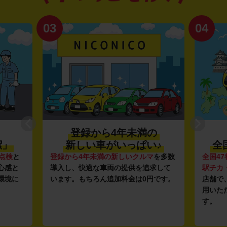
03
04
登録から4年未満の
潔」
新しい車がいっぱい♪
全
点検
と
登録から4年未満の新しいクルマ
を多数
全国47
心感と
導入し、快適な車両の提供を追求して
駅チカ
環境に
います。もちろん追加料金は0円です。
店舗で
用いた
す。