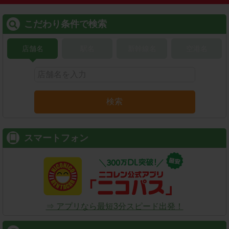
こだわり条件で検索
店舗名
駅名
新幹線名
空港名
検索
スマートフォン
⇒ アプリなら最短3分スピード出発！