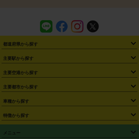
都道府県から探す
・
北海道
・
青森県
・
岩手県
・
宮城県
・
秋田県
・
山形県
主要駅から探す
・
福島県
・
東京都
・
神奈川県
・
埼玉県
・
千葉県
・
茨城県
・
札幌駅
・
仙台駅
・
新宿駅
・
池袋駅
・
渋谷駅
・
東京駅
主要空港から探す
・
栃木県
・
群馬県
・
山梨県
・
愛知県
・
静岡県
・
岐阜県
・
横浜駅
・
川崎駅
・
大宮駅
・
西船橋駅
・
柏駅
・
名古屋駅
・
新千歳空港
・
仙台空港
主要都市から探す
・
長野県
・
新潟県
・
富山県
・
石川県
・
福井県
・
大阪府
・
大阪駅
・
難波駅
・
三宮駅
・
京都駅
・
広島駅
・
博多駅
・
成田空港
・
羽田空港
・
兵庫県
・
京都府
・
滋賀県
・
和歌山県
・
奈良県
・
三重県
・
札幌市
・
仙台市
車種から探す
・
熊本駅
・
那覇空港駅
・
中部国際空港セントレア
・
関西国際空港
・
鳥取県
・
島根県
・
岡山県
・
広島県
・
山口県
・
徳島県
・
千葉市
・
さいたま市
・
軽自動車
・
コンパクトカー
・
ステーションワゴン・セダン
特徴から探す
・
大阪国際空港（伊丹空港）
・
神戸空港
・
香川県
・
愛媛県
・
高知県
・
福岡県
・
佐賀県
・
長崎県
・
横浜市
・
川崎市
・
ミニバン・ワンボックス
・
高級ミニバン・ワンボックス
・
SUV
・
岡山空港
・
徳島空港
・
ハイブリッド
・
宅配レンタカー
・
ETCカードレンタル
・
熊本県
・
大分県
・
宮崎県
・
鹿児島県
・
沖縄県
・
相模原市
・
新潟市
メニュー
・
軽トラック・商用バン
・
福岡空港
・
鹿児島空港
・
長期レンタル
・
深夜時間帯レンタル
・
免責補償プラス