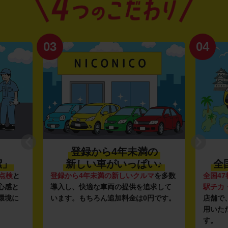
03
04
登録から4年未満の
潔」
新しい車がいっぱい♪
全
点検
と
登録から4年未満の新しいクルマ
を多数
全国47
心感と
導入し、快適な車両の提供を追求して
駅チカ
環境に
います。もちろん追加料金は0円です。
店舗で
用いた
す。