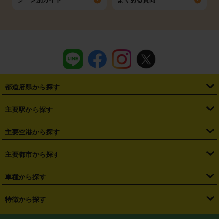
シーン別ガイド
よくある質問
都道府県から探す
・
北海道
・
青森県
・
岩手県
・
宮城県
・
秋田県
・
山形県
主要駅から探す
・
福島県
・
東京都
・
神奈川県
・
埼玉県
・
千葉県
・
茨城県
・
札幌駅
・
仙台駅
・
新宿駅
・
池袋駅
・
渋谷駅
・
東京駅
主要空港から探す
・
栃木県
・
群馬県
・
山梨県
・
愛知県
・
静岡県
・
岐阜県
・
横浜駅
・
川崎駅
・
大宮駅
・
西船橋駅
・
柏駅
・
名古屋駅
・
新千歳空港
・
仙台空港
主要都市から探す
・
長野県
・
新潟県
・
富山県
・
石川県
・
福井県
・
大阪府
・
大阪駅
・
難波駅
・
三宮駅
・
京都駅
・
広島駅
・
博多駅
・
成田空港
・
羽田空港
・
兵庫県
・
京都府
・
滋賀県
・
和歌山県
・
奈良県
・
三重県
・
札幌市
・
仙台市
車種から探す
・
熊本駅
・
那覇空港駅
・
中部国際空港セントレア
・
関西国際空港
・
鳥取県
・
島根県
・
岡山県
・
広島県
・
山口県
・
徳島県
・
千葉市
・
さいたま市
・
軽自動車
・
コンパクトカー
・
ステーションワゴン・セダン
特徴から探す
・
大阪国際空港（伊丹空港）
・
神戸空港
・
香川県
・
愛媛県
・
高知県
・
福岡県
・
佐賀県
・
長崎県
・
横浜市
・
川崎市
・
ミニバン・ワンボックス
・
高級ミニバン・ワンボックス
・
SUV
・
岡山空港
・
徳島空港
・
ハイブリッド
・
宅配レンタカー
・
ETCカードレンタル