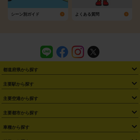
シーン別ガイド
よくある質問
都道府県から探す
・
北海道
・
青森県
・
岩手県
・
宮城県
・
秋田県
・
山形県
主要駅から探す
・
福島県
・
東京都
・
神奈川県
・
埼玉県
・
千葉県
・
茨城県
・
札幌駅
・
仙台駅
・
新宿駅
・
池袋駅
・
渋谷駅
・
東京駅
主要空港から探す
・
栃木県
・
群馬県
・
山梨県
・
愛知県
・
静岡県
・
岐阜県
・
横浜駅
・
川崎駅
・
大宮駅
・
西船橋駅
・
柏駅
・
名古屋駅
・
新千歳空港
・
仙台空港
主要都市から探す
・
長野県
・
新潟県
・
富山県
・
石川県
・
福井県
・
大阪府
・
大阪駅
・
難波駅
・
三宮駅
・
京都駅
・
広島駅
・
博多駅
・
成田空港
・
羽田空港
・
兵庫県
・
京都府
・
滋賀県
・
和歌山県
・
奈良県
・
三重県
・
札幌市
・
仙台市
車種から探す
・
熊本駅
・
那覇空港駅
・
中部国際空港セントレア
・
関西国際空港
・
鳥取県
・
島根県
・
岡山県
・
広島県
・
山口県
・
徳島県
・
千葉市
・
さいたま市
・
軽自動車
・
コンパクトカー
・
ステーションワゴン・セダン