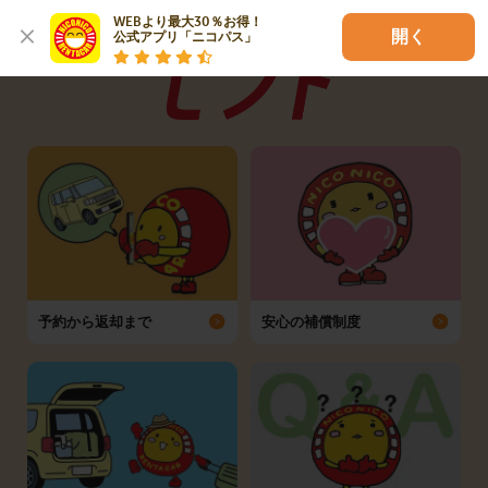
WEBより最大30％お得！

開く
公式アプリ「ニコパス」
予約から返却まで
安心の補償制度