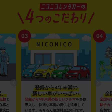
03
04
登録から4年未満の
潔」
新しい車がいっぱい♪
全
点検
と
登録から4年未満の新しいクルマ
を多数
全国47
心感と
導入し、快適な車両の提供を追求して
駅チカ
環境に
います。もちろん追加料金は0円です。
店舗で