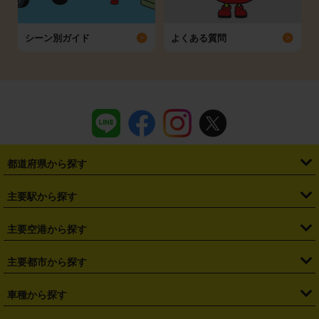
シーン別ガイド
よくある質問
都道府県から探す
・
北海道
・
青森県
・
岩手県
・
宮城県
・
秋田県
・
山形県
主要駅から探す
・
福島県
・
東京都
・
神奈川県
・
埼玉県
・
千葉県
・
茨城県
・
札幌駅
・
仙台駅
・
新宿駅
・
池袋駅
・
渋谷駅
・
東京駅
主要空港から探す
・
栃木県
・
群馬県
・
山梨県
・
愛知県
・
静岡県
・
岐阜県
・
横浜駅
・
川崎駅
・
大宮駅
・
西船橋駅
・
柏駅
・
名古屋駅
・
新千歳空港
・
仙台空港
主要都市から探す
・
長野県
・
新潟県
・
富山県
・
石川県
・
福井県
・
大阪府
・
大阪駅
・
難波駅
・
三宮駅
・
京都駅
・
広島駅
・
博多駅
・
成田空港
・
羽田空港
・
兵庫県
・
京都府
・
滋賀県
・
和歌山県
・
奈良県
・
三重県
・
札幌市
・
仙台市
車種から探す
・
熊本駅
・
那覇空港駅
・
中部国際空港セントレア
・
関西国際空港
・
鳥取県
・
島根県
・
岡山県
・
広島県
・
山口県
・
徳島県
・
千葉市
・
さいたま市