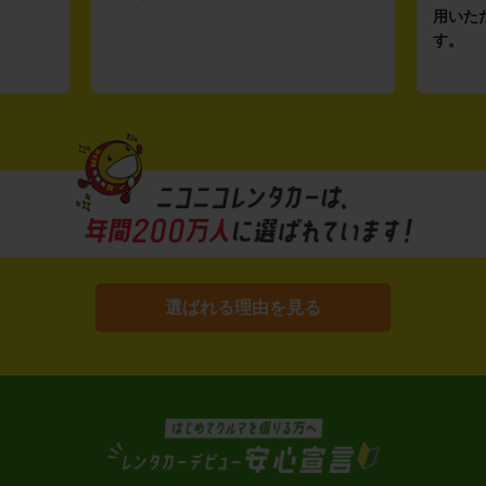
用いた
す。
選ばれる理由を見る