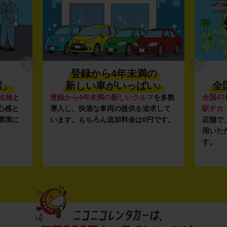
登録から4年未満の
潔」
新しい車がいっぱい♪
全
点検
と
登録から4年未満の新しいクルマ
を多数
全国47
心感と
導入し、快適な車両の提供を追求して
駅チカ
環境に
います。もちろん追加料金は0円です。
店舗で
用いた
す。