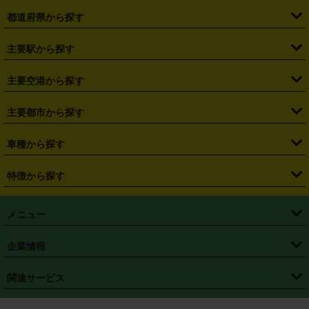
都道府県から探す
・
北海道
・
青森県
・
岩手県
・
宮城県
・
秋田県
・
山形県
主要駅から探す
・
福島県
・
東京都
・
神奈川県
・
埼玉県
・
千葉県
・
茨城県
・
札幌駅
・
仙台駅
・
新宿駅
・
池袋駅
・
渋谷駅
・
東京駅
主要空港から探す
・
栃木県
・
群馬県
・
山梨県
・
愛知県
・
静岡県
・
岐阜県
・
横浜駅
・
川崎駅
・
大宮駅
・
西船橋駅
・
柏駅
・
名古屋駅
・
新千歳空港
・
仙台空港
主要都市から探す
・
長野県
・
新潟県
・
富山県
・
石川県
・
福井県
・
大阪府
・
大阪駅
・
難波駅
・
三宮駅
・
京都駅
・
広島駅
・
博多駅
・
成田空港
・
羽田空港
・
兵庫県
・
京都府
・
滋賀県
・
和歌山県
・
奈良県
・
三重県
・
札幌市
・
仙台市
車種から探す
・
熊本駅
・
那覇空港駅
・
中部国際空港セントレア
・
関西国際空港
・
鳥取県
・
島根県
・
岡山県
・
広島県
・
山口県
・
徳島県
・
千葉市
・
さいたま市
・
軽自動車
・
コンパクトカー
・
ステーションワゴン・セダン
特徴から探す
・
大阪国際空港（伊丹空港）
・
神戸空港
・
香川県
・
愛媛県
・
高知県
・
福岡県
・
佐賀県
・
長崎県
・
横浜市
・
川崎市
・
ミニバン・ワンボックス
・
高級ミニバン・ワンボックス
・
SUV
・
岡山空港
・
徳島空港
・
ハイブリッド
・
宅配レンタカー
・
ETCカードレンタル
・
熊本県
・
大分県
・
宮崎県
・
鹿児島県
・
沖縄県
・
相模原市
・
新潟市
メニュー
・
軽トラック・商用バン
・
福岡空港
・
鹿児島空港
・
長期レンタル
・
深夜時間帯レンタル
・
免責補償プラス
・
静岡市
・
浜松市
・
・
トラック・バン
トップページ
・
はじめての方へ
・
ご利用案内
(タウンエースバン、ライトエースバン等)
企業情報
・
那覇空港
・
パーフェクト補償
・
スタッドレスタイヤ
・
直前予約
・
名古屋市
・
京都市
・
・
トラック・バン
ベストレート保証
・
予約から返却まで
・
・
店舗オリジナル
利用シーン別ガイ
(ハイエースバン・キャラバン等)
・
・
ニコパス(アプリ)
会社概要
・
ニュース
・
国際運転免許証
・
フランチャイズ募集
・
営業時間外返却サービス
・
個人情報保護
関連サービス
・
大阪市
・
堺市
ド
・
・
レッカー搬送サービス
カスタマーハラスメントに対する基本方針
・
神戸市
・
岡山市
・
・
車種・料金
カーリースなら「定額ニコノリパック」
・
店舗を探す
・
キャンペーン