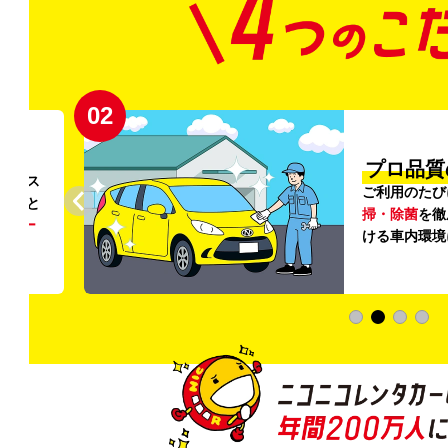
02
円〜
プロ品質
リンス
ご利用のたび
ること
掃・除菌
を徹
う
リー
ける車内環境