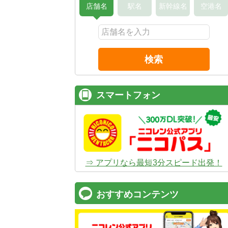
店舗名
駅名
新幹線名
空港名
検索
スマートフォン
⇒ アプリなら最短3分スピード出発！
おすすめコンテンツ