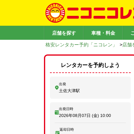
店舗を探す
車種・料金
格安レンタカー予約「ニコレン」
>
店舗
レンタカーを予約しよう
出発
土佐大津駅
出発日時
2026年08月07日 (金)
10:00
返却日時