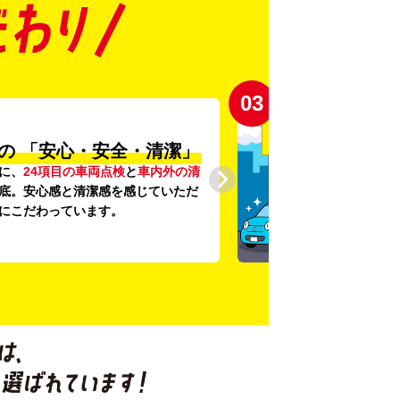
03
の
「安心・安全・清潔」
に、
24項目の車両点検
と
車内外の清
底。安心感と清潔感を感じていただ
にこだわっています。