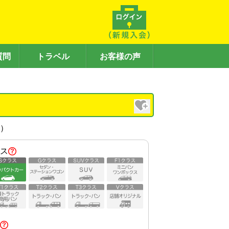
質問
トラベル
お客様の声
内）
ス