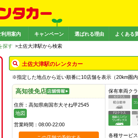
ご利用案内
キャンペーン
選ばれる理由
よくある
を探す
>
土佐大津駅から検索
土佐大津駅のレンタカー
※
指定した地点から近い順番に10店舗を表示（
20
km圏
高知後免店
保有車両クラ
住所：
高知県南国市大そね甲2545
地図
営業時間：
08:00-22:00
各種サービス
この店舗で予約する