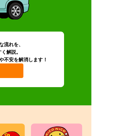
な流れを、
すく解説。
や不安を解消します！