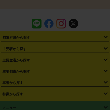
都道府県から探す
・
北海道
・
青森県
・
岩手県
・
宮城県
・
秋田県
・
山形県
主要駅から探す
・
福島県
・
東京都
・
神奈川県
・
埼玉県
・
千葉県
・
茨城県
・
札幌駅
・
仙台駅
・
新宿駅
・
池袋駅
・
渋谷駅
・
東京駅
主要空港から探す
・
栃木県
・
群馬県
・
山梨県
・
愛知県
・
静岡県
・
岐阜県
・
横浜駅
・
川崎駅
・
大宮駅
・
西船橋駅
・
柏駅
・
名古屋駅
・
新千歳空港
・
仙台空港
主要都市から探す
・
長野県
・
新潟県
・
富山県
・
石川県
・
福井県
・
大阪府
・
大阪駅
・
難波駅
・
三宮駅
・
京都駅
・
広島駅
・
博多駅
・
成田空港
・
羽田空港
・
兵庫県
・
京都府
・
滋賀県
・
和歌山県
・
奈良県
・
三重県
・
札幌市
・
仙台市
車種から探す
・
熊本駅
・
那覇空港駅
・
中部国際空港セントレア
・
関西国際空港
・
鳥取県
・
島根県
・
岡山県
・
広島県
・
山口県
・
徳島県
・
千葉市
・
さいたま市
・
軽自動車
・
コンパクトカー
・
ステーションワゴン・セダン
特徴から探す
・
大阪国際空港（伊丹空港）
・
神戸空港
・
香川県
・
愛媛県
・
高知県
・
福岡県
・
佐賀県
・
長崎県
・
横浜市
・
川崎市
・
ミニバン・ワンボックス
・
高級ミニバン・ワンボックス
・
SUV
・
岡山空港
・
徳島空港
・
ハイブリッド
・
宅配レンタカー
・
ETCカードレンタル
・
熊本県
・
大分県
・
宮崎県
・
鹿児島県
・
沖縄県
・
相模原市
・
新潟市
メニュー
・
軽トラック・商用バン