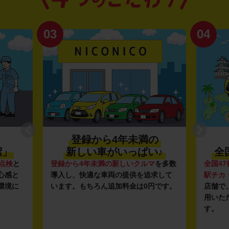
03
04
登録から4年未満の
潔」
新しい車がいっぱい♪
全
点検
と
登録から4年未満の新しいクルマ
を多数
全国47
心感と
導入し、快適な車両の提供を追求して
駅チカ
環境に
います。もちろん追加料金は0円です。
店舗で
用いた
す。