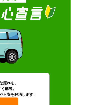
な流れを、
すく解説。
や不安を解消します！