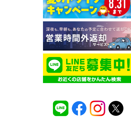
コスパ最強！
12時間 2,525
安さのヒミツは、
ムダのない仕組み
。ガソ
タンドや整備工場の既存インフラを活用す
でコストを削減し、12時間2,525円～とい