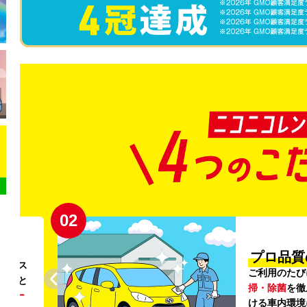
02
円〜
プロ品質
リンス
ご利用のたび
ること
掃・除菌
を徹
う
リー
ける車内環境