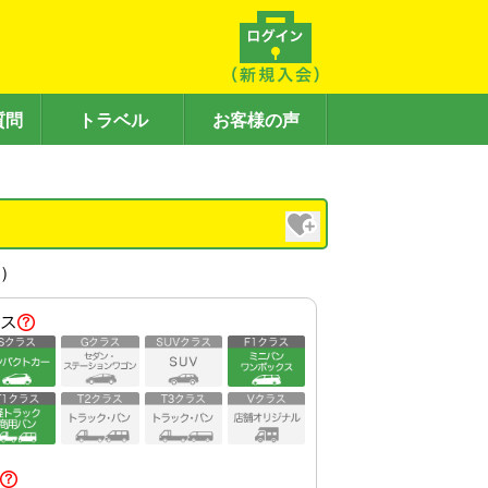
質問
トラベル
お客様の声
内）
ス