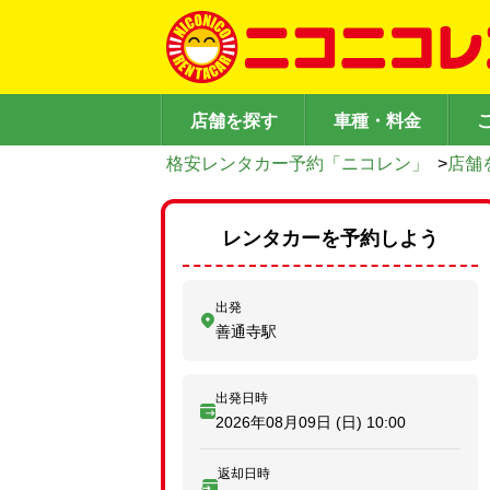
店舗を探す
車種・料金
格安レンタカー予約「ニコレン」
>
店舗
レンタカーを予約しよう
出発
善通寺駅
出発日時
2026年08月09日 (日)
10:00
返却日時