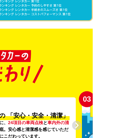
03
の
「安心・安全・清潔」
に、
24項目の車両点検
と
車内外の清
底。安心感と清潔感を感じていただ
にこだわっています。