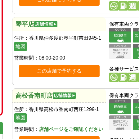
琴平店
保有車両クラ
住所：
香川県仲多度郡琴平町苗田945-1
地図
営業時間：
08:00-20:00
各種サービス
この店舗で予約する
高松香南町店
保有車両クラ
住所：
香川県高松市香南町西庄1299-1
地図
営業時間：
店舗ページをご確認ください