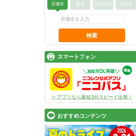
店舗名
駅名
新幹線名
空港名
検索
スマートフォン
⇒ アプリなら最短3分スピード出発！
おすすめコンテンツ