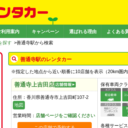
ご利用案内
キャンペーン
選ばれる理由
よくある
を探す
>
善通寺駅から検索
善通寺駅のレンタカー
※
指定した地点から近い順番に10店舗を表示（
20
km圏
善通寺上吉田店
保有車両クラ
住所：
香川県善通寺市上吉田町107-2
地図
営業時間：
店舗ページをご確認ください
各種サービス
この店舗で予約する