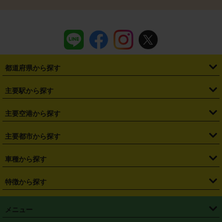
都道府県から探す
・
北海道
・
青森県
・
岩手県
・
宮城県
・
秋田県
・
山形県
主要駅から探す
・
福島県
・
東京都
・
神奈川県
・
埼玉県
・
千葉県
・
茨城県
・
札幌駅
・
仙台駅
・
新宿駅
・
池袋駅
・
渋谷駅
・
東京駅
主要空港から探す
・
栃木県
・
群馬県
・
山梨県
・
愛知県
・
静岡県
・
岐阜県
・
横浜駅
・
川崎駅
・
大宮駅
・
西船橋駅
・
柏駅
・
名古屋駅
・
新千歳空港
・
仙台空港
主要都市から探す
・
長野県
・
新潟県
・
富山県
・
石川県
・
福井県
・
大阪府
・
大阪駅
・
難波駅
・
三宮駅
・
京都駅
・
広島駅
・
博多駅
・
成田空港
・
羽田空港
・
兵庫県
・
京都府
・
滋賀県
・
和歌山県
・
奈良県
・
三重県
・
札幌市
・
仙台市
車種から探す
・
熊本駅
・
那覇空港駅
・
中部国際空港セントレア
・
関西国際空港
・
鳥取県
・
島根県
・
岡山県
・
広島県
・
山口県
・
徳島県
・
千葉市
・
さいたま市
・
軽自動車
・
コンパクトカー
・
ステーションワゴン・セダン
特徴から探す
・
大阪国際空港（伊丹空港）
・
神戸空港
・
香川県
・
愛媛県
・
高知県
・
福岡県
・
佐賀県
・
長崎県
・
横浜市
・
川崎市
・
ミニバン・ワンボックス
・
高級ミニバン・ワンボックス
・
SUV
・
岡山空港
・
徳島空港
・
ハイブリッド
・
宅配レンタカー
・
ETCカードレンタル
・
熊本県
・
大分県
・
宮崎県
・
鹿児島県
・
沖縄県
・
相模原市
・
新潟市
メニュー
・
軽トラック・商用バン
・
福岡空港
・
鹿児島空港
・
長期レンタル
・
深夜時間帯レンタル
・
免責補償プラス
・
静岡市
・
浜松市