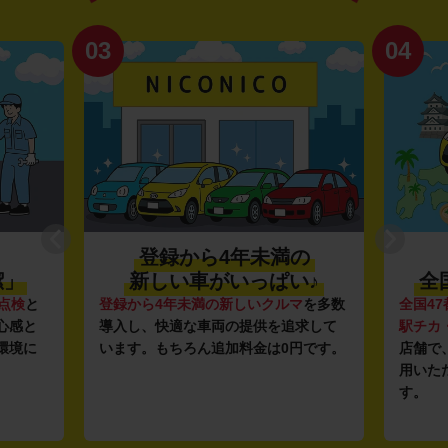
03
04
登録から4年未満の
潔」
新しい車がいっぱい♪
全
点検
と
登録から4年未満の新しいクルマ
を多数
全国47
心感と
導入し、快適な車両の提供を追求して
駅チカ
環境に
います。もちろん追加料金は0円です。
店舗で
用いた
す。