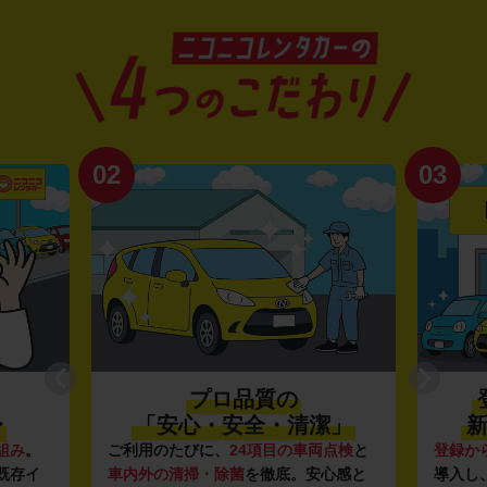
02
03
プロ品質の
〜
「安心・安全・清潔」
新
組み
。
ご利用のたびに、
24項目の車両点検
と
登録か
既存イ
車内外の清掃・除菌
を徹底。安心感と
導入し