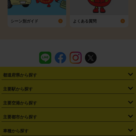
シーン別ガイド
よくある質問
都道府県から探す
・
北海道
・
青森県
・
岩手県
・
宮城県
・
秋田県
・
山形県
主要駅から探す
・
福島県
・
東京都
・
神奈川県
・
埼玉県
・
千葉県
・
茨城県
・
札幌駅
・
仙台駅
・
新宿駅
・
池袋駅
・
渋谷駅
・
東京駅
主要空港から探す
・
栃木県
・
群馬県
・
山梨県
・
愛知県
・
静岡県
・
岐阜県
・
横浜駅
・
川崎駅
・
大宮駅
・
西船橋駅
・
柏駅
・
名古屋駅
・
新千歳空港
・
仙台空港
主要都市から探す
・
長野県
・
新潟県
・
富山県
・
石川県
・
福井県
・
大阪府
・
大阪駅
・
難波駅
・
三宮駅
・
京都駅
・
広島駅
・
博多駅
・
成田空港
・
羽田空港
・
兵庫県
・
京都府
・
滋賀県
・
和歌山県
・
奈良県
・
三重県
・
札幌市
・
仙台市
車種から探す
・
熊本駅
・
那覇空港駅
・
中部国際空港セントレア
・
関西国際空港