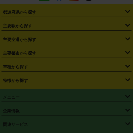
都道府県から探す
・
北海道
・
青森県
・
岩手県
・
宮城県
・
秋田県
・
山形県
主要駅から探す
・
福島県
・
東京都
・
神奈川県
・
埼玉県
・
千葉県
・
茨城県
・
札幌駅
・
仙台駅
・
新宿駅
・
池袋駅
・
渋谷駅
・
東京駅
主要空港から探す
・
栃木県
・
群馬県
・
山梨県
・
愛知県
・
静岡県
・
岐阜県
・
横浜駅
・
川崎駅
・
大宮駅
・
西船橋駅
・
柏駅
・
名古屋駅
・
新千歳空港
・
仙台空港
主要都市から探す
・
長野県
・
新潟県
・
富山県
・
石川県
・
福井県
・
大阪府
・
大阪駅
・
難波駅
・
三宮駅
・
京都駅
・
広島駅
・
博多駅
・
成田空港
・
羽田空港
・
兵庫県
・
京都府
・
滋賀県
・
和歌山県
・
奈良県
・
三重県
・
札幌市
・
仙台市
車種から探す
・
熊本駅
・
那覇空港駅
・
中部国際空港セントレア
・
関西国際空港
・
鳥取県
・
島根県
・
岡山県
・
広島県
・
山口県
・
徳島県
・
千葉市
・
さいたま市
・
軽自動車
・
コンパクトカー
・
ステーションワゴン・セダン
特徴から探す
・
大阪国際空港（伊丹空港）
・
神戸空港
・
香川県
・
愛媛県
・
高知県
・
福岡県
・
佐賀県
・
長崎県
・
横浜市
・
川崎市
・
ミニバン・ワンボックス
・
高級ミニバン・ワンボックス
・
SUV
・
岡山空港
・
徳島空港
・
ハイブリッド
・
宅配レンタカー
・
ETCカードレンタル
・
熊本県
・
大分県
・
宮崎県
・
鹿児島県
・
沖縄県
・
相模原市
・
新潟市
メニュー
・
軽トラック・商用バン
・
福岡空港
・
鹿児島空港
・
長期レンタル
・
深夜時間帯レンタル
・
免責補償プラス
・
静岡市
・
浜松市
・
・
トラック・バン
トップページ
・
はじめての方へ
・
ご利用案内
(タウンエースバン、ライトエースバン等)
企業情報
・
那覇空港
・
パーフェクト補償
・
スタッドレスタイヤ
・
直前予約
・
名古屋市
・
京都市
・
・
トラック・バン
ベストレート保証
・
予約から返却まで
・
・
店舗オリジナル
利用シーン別ガイ
(ハイエースバン・キャラバン等)
・
・
ニコパス(アプリ)
会社概要
・
ニュース
・
国際運転免許証
・
フランチャイズ募集
・
営業時間外返却サービス
・
個人情報保護
関連サービス
・
大阪市
・
堺市
ド
・
・
レッカー搬送サービス
カスタマーハラスメントに対する基本方針