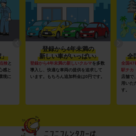
登録から4年未満の
潔」
新しい車がいっぱい♪
全
点検
と
登録から4年未満の新しいクルマ
を多数
全国47
心感と
導入し、快適な車両の提供を追求して
駅チカ
環境に
います。もちろん追加料金は0円です。
店舗で
用いた
す。