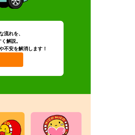
な流れを、
すく解説。
や不安を解消します！