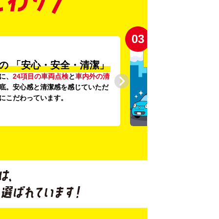
03
の
「安心・安全・清潔」
に、
24項目の車両点検
と
車内外の清
底。安心感と清潔感を感じていただ
にこだわっています。