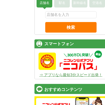
店舗名
駅名
新幹線名
空港名
検索
コスパ最強！
12時間 2,525
安さのヒミツは、
ムダのない仕組み
。ガソ
タンドや整備工場の既存インフラを活用す
スマートフォン
でコストを削減し、12時間2,525円～とい
ズナブルな価格を実現
しています。
⇒ アプリなら最短3分スピード出発！
おすすめコンテンツ