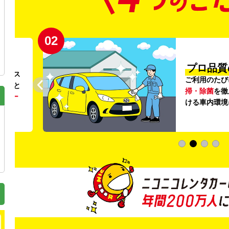
02
円〜
プロ品質
リンス
ご利用のたび
ること
掃・除菌
を徹
う
リー
ける車内環境