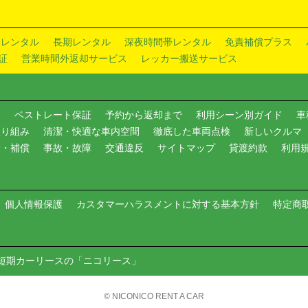
ドレンタル
長期レンタル
深夜時間帯レンタル
免責補償プラス
証
営業時間外返却サービス
レッカー搬送サービス
内
ベストレート保証
予約から返却まで
利用シーン別ガイド
車
取り組み
清潔・快適な車内空間
徹底した車両点検
新しいクルマ
険・補償
事故・故障
交通違反
サイトマップ
貸渡約款
利用
個人情報保護
カスタマーハラスメントに対する基本方針
特定商
短期カーリースの「ニコリース」
© NICONICO RENT A CAR