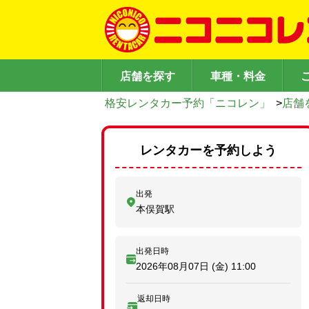
店舗を探す
車種・料金
格安レンタカー予約「ニコレン」
>
店舗
レンタカーを予約しよう
出発
本俣賀駅
出発日時
2026年08月07日 (金)
11:00
返却日時