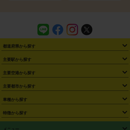
都道府県から探す
・
北海道
・
青森県
・
岩手県
・
宮城県
・
秋田県
・
山形県
主要駅から探す
・
福島県
・
東京都
・
神奈川県
・
埼玉県
・
千葉県
・
茨城県
・
札幌駅
・
仙台駅
・
新宿駅
・
池袋駅
・
渋谷駅
・
東京駅
主要空港から探す
・
栃木県
・
群馬県
・
山梨県
・
愛知県
・
静岡県
・
岐阜県
・
横浜駅
・
川崎駅
・
大宮駅
・
西船橋駅
・
柏駅
・
名古屋駅
・
新千歳空港
・
仙台空港
主要都市から探す
・
長野県
・
新潟県
・
富山県
・
石川県
・
福井県
・
大阪府
・
大阪駅
・
難波駅
・
三宮駅
・
京都駅
・
広島駅
・
博多駅
・
成田空港
・
羽田空港
・
兵庫県
・
京都府
・
滋賀県
・
和歌山県
・
奈良県
・
三重県
・
札幌市
・
仙台市
車種から探す
・
熊本駅
・
那覇空港駅
・
中部国際空港セントレア
・
関西国際空港
・
鳥取県
・
島根県
・
岡山県
・
広島県
・
山口県
・
徳島県
・
千葉市
・
さいたま市
・
軽自動車
・
コンパクトカー
・
ステーションワゴン・セダン
特徴から探す
・
大阪国際空港（伊丹空港）
・
神戸空港
・
香川県
・
愛媛県
・
高知県
・
福岡県
・
佐賀県
・
長崎県
・
横浜市
・
川崎市
・
ミニバン・ワンボックス
・
高級ミニバン・ワンボックス
・
SUV
・
岡山空港
・
徳島空港
・
ハイブリッド
・
宅配レンタカー
・
ETCカードレンタル
・
熊本県
・
大分県
・
宮崎県
・
鹿児島県
・
沖縄県
・
相模原市
・
新潟市
メニュー
・
軽トラック・商用バン