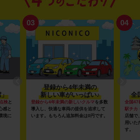
03
04
登録から4年未満の
潔」
新しい車がいっぱい♪
全
点検
と
登録から4年未満の新しいクルマ
を多数
全国47
心感と
導入し、快適な車両の提供を追求して
駅チカ
環境に
います。もちろん追加料金は0円です。
店舗で
用いた
す。