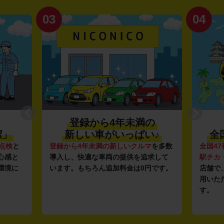
03
04
登録から4年未満の
潔」
新しい車がいっぱい♪
全
点検
と
登録から4年未満の新しいクルマ
を多数
全国47
心感と
導入し、快適な車両の提供を追求して
駅チカ
環境に
います。もちろん追加料金は0円です。
店舗で
用いた
す。