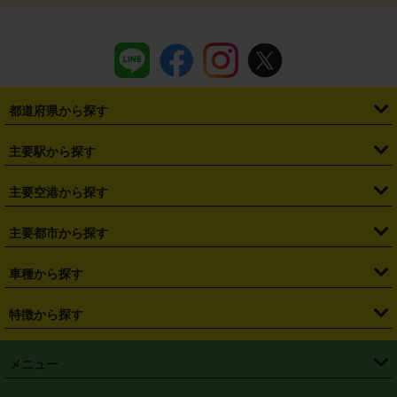
都道府県から探す
・
北海道
・
青森県
・
岩手県
・
宮城県
・
秋田県
・
山形県
主要駅から探す
・
福島県
・
東京都
・
神奈川県
・
埼玉県
・
千葉県
・
茨城県
・
札幌駅
・
仙台駅
・
新宿駅
・
池袋駅
・
渋谷駅
・
東京駅
主要空港から探す
・
栃木県
・
群馬県
・
山梨県
・
愛知県
・
静岡県
・
岐阜県
・
横浜駅
・
川崎駅
・
大宮駅
・
西船橋駅
・
柏駅
・
名古屋駅
・
新千歳空港
・
仙台空港
主要都市から探す
・
長野県
・
新潟県
・
富山県
・
石川県
・
福井県
・
大阪府
・
大阪駅
・
難波駅
・
三宮駅
・
京都駅
・
広島駅
・
博多駅
・
成田空港
・
羽田空港
・
兵庫県
・
京都府
・
滋賀県
・
和歌山県
・
奈良県
・
三重県
・
札幌市
・
仙台市
車種から探す
・
熊本駅
・
那覇空港駅
・
中部国際空港セントレア
・
関西国際空港
・
鳥取県
・
島根県
・
岡山県
・
広島県
・
山口県
・
徳島県
・
千葉市
・
さいたま市
・
軽自動車
・
コンパクトカー
・
ステーションワゴン・セダン
特徴から探す
・
大阪国際空港（伊丹空港）
・
神戸空港
・
香川県
・
愛媛県
・
高知県
・
福岡県
・
佐賀県
・
長崎県
・
横浜市
・
川崎市
・
ミニバン・ワンボックス
・
高級ミニバン・ワンボックス
・
SUV
・
岡山空港
・
徳島空港
・
ハイブリッド
・
宅配レンタカー
・
ETCカードレンタル
・
熊本県
・
大分県
・
宮崎県
・
鹿児島県
・
沖縄県
・
相模原市
・
新潟市
メニュー
・
軽トラック・商用バン
・
福岡空港
・
鹿児島空港
・
長期レンタル
・
深夜時間帯レンタル
・
免責補償プラス
・
静岡市
・
浜松市
・
・
トラック・バン
トップページ
・
はじめての方へ
・
ご利用案内