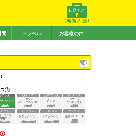
質問
トラベル
お客様の声
内）
ス