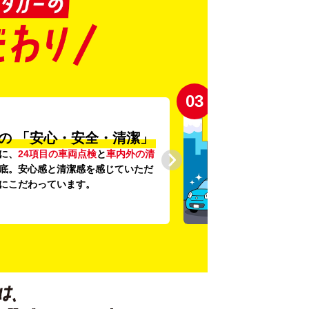
03
の
「安心・安全・清潔」
に、
24項目の車両点検
と
車内外の清
底。安心感と清潔感を感じていただ
にこだわっています。