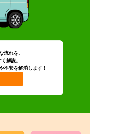
な流れを、
すく解説。
や不安を解消します！