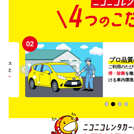
02
円〜
プロ品質
リンス
ご利用のたび
ること
掃・除菌
を徹
う
リー
ける車内環境