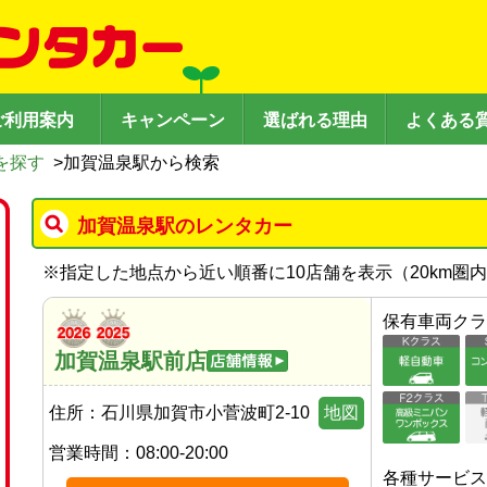
ご利用案内
キャンペーン
選ばれる理由
よくある
を探す
>
加賀温泉駅から検索
加賀温泉駅のレンタカー
※
指定した地点から近い順番に10店舗を表示（
20
km圏
保有車両クラ
加賀温泉駅前店
住所：
石川県加賀市小菅波町2-10
地図
営業時間：
08:00-20:00
各種サービス