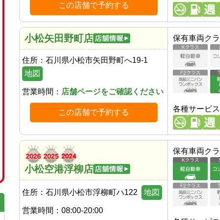
この店舗で予約する
小松矢田野町店
保有車両クラ
住所：
石川県小松市矢田野町へ19-1
地図
営業時間：
店舗ページをご確認ください
各種サービス
この店舗で予約する
保有車両クラ
小松空港浮柳店
住所：
石川県小松市浮柳町ハ122
地図
営業時間：
08:00-20:00