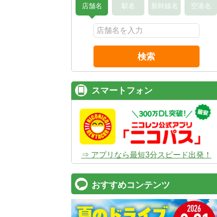
店舗名
駅名
新幹線名
空港名
検索
スマートフォン
⇒ アプリなら最短3分スピード出発！
おすすめコンテンツ