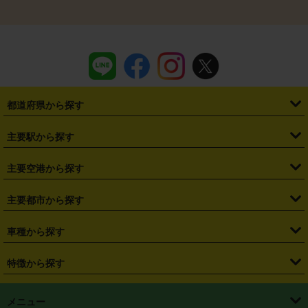
都道府県から探す
・
北海道
・
青森県
・
岩手県
・
宮城県
・
秋田県
・
山形県
主要駅から探す
・
福島県
・
東京都
・
神奈川県
・
埼玉県
・
千葉県
・
茨城県
・
札幌駅
・
仙台駅
・
新宿駅
・
池袋駅
・
渋谷駅
・
東京駅
主要空港から探す
・
栃木県
・
群馬県
・
山梨県
・
愛知県
・
静岡県
・
岐阜県
・
横浜駅
・
川崎駅
・
大宮駅
・
西船橋駅
・
柏駅
・
名古屋駅
・
新千歳空港
・
仙台空港
主要都市から探す
・
長野県
・
新潟県
・
富山県
・
石川県
・
福井県
・
大阪府
・
大阪駅
・
難波駅
・
三宮駅
・
京都駅
・
広島駅
・
博多駅
・
成田空港
・
羽田空港
・
兵庫県
・
京都府
・
滋賀県
・
和歌山県
・
奈良県
・
三重県
・
札幌市
・
仙台市
車種から探す
・
熊本駅
・
那覇空港駅
・
中部国際空港セントレア
・
関西国際空港
・
鳥取県
・
島根県
・
岡山県
・
広島県
・
山口県
・
徳島県
・
千葉市
・
さいたま市
・
軽自動車
・
コンパクトカー
・
ステーションワゴン・セダン
特徴から探す
・
大阪国際空港（伊丹空港）
・
神戸空港
・
香川県
・
愛媛県
・
高知県
・
福岡県
・
佐賀県
・
長崎県
・
横浜市
・
川崎市
・
ミニバン・ワンボックス
・
高級ミニバン・ワンボックス
・
SUV
・
岡山空港
・
徳島空港
・
ハイブリッド
・
宅配レンタカー
・
ETCカードレンタル
・
熊本県
・
大分県
・
宮崎県
・
鹿児島県
・
沖縄県
・
相模原市
・
新潟市
メニュー
・
軽トラック・商用バン