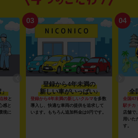
03
04
登録から4年未満の
潔」
新しい車がいっぱい♪
全
点検
と
登録から4年未満の新しいクルマ
を多数
全国47
心感と
導入し、快適な車両の提供を追求して
駅チカ
環境に
います。もちろん追加料金は0円です。
店舗で
用いた
す。