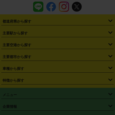
都道府県から探す
・
北海道
・
青森県
・
岩手県
・
宮城県
・
秋田県
・
山形県
主要駅から探す
・
福島県
・
東京都
・
神奈川県
・
埼玉県
・
千葉県
・
茨城県
・
札幌駅
・
仙台駅
・
新宿駅
・
池袋駅
・
渋谷駅
・
東京駅
主要空港から探す
・
栃木県
・
群馬県
・
山梨県
・
愛知県
・
静岡県
・
岐阜県
・
横浜駅
・
川崎駅
・
大宮駅
・
西船橋駅
・
柏駅
・
名古屋駅
・
新千歳空港
・
仙台空港
主要都市から探す
・
長野県
・
新潟県
・
富山県
・
石川県
・
福井県
・
大阪府
・
大阪駅
・
難波駅
・
三宮駅
・
京都駅
・
広島駅
・
博多駅
・
成田空港
・
羽田空港
・
兵庫県
・
京都府
・
滋賀県
・
和歌山県
・
奈良県
・
三重県
・
札幌市
・
仙台市
車種から探す
・
熊本駅
・
那覇空港駅
・
中部国際空港セントレア
・
関西国際空港
・
鳥取県
・
島根県
・
岡山県
・
広島県
・
山口県
・
徳島県
・
千葉市
・
さいたま市
・
軽自動車
・
コンパクトカー
・
ステーションワゴン・セダン
特徴から探す
・
大阪国際空港（伊丹空港）
・
神戸空港
・
香川県
・
愛媛県
・
高知県
・
福岡県
・
佐賀県
・
長崎県
・
横浜市
・
川崎市
・
ミニバン・ワンボックス
・
高級ミニバン・ワンボックス
・
SUV
・
岡山空港
・
徳島空港
・
ハイブリッド
・
宅配レンタカー
・
ETCカードレンタル
・
熊本県
・
大分県
・
宮崎県
・
鹿児島県
・
沖縄県
・
相模原市
・
新潟市
メニュー
・
軽トラック・商用バン
・
福岡空港
・
鹿児島空港
・
長期レンタル
・
深夜時間帯レンタル
・
免責補償プラス
・
静岡市
・
浜松市
・
・
トラック・バン
トップページ
・
はじめての方へ
・
ご利用案内
(タウンエースバン、ライトエースバン等)
企業情報
・
那覇空港
・
パーフェクト補償
・
スタッドレスタイヤ
・
直前予約
・
名古屋市
・
京都市
・
・
トラック・バン
ベストレート保証
・
予約から返却まで
・
・
店舗オリジナル
利用シーン別ガイ
(ハイエースバン・キャラバン等)