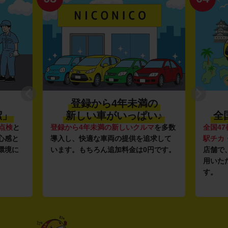
登録から4年未満の
潔」
新しい車がいっぱい♪
全
点検
と
登録から4年未満の新しいクルマ
を多数
全国47
心感と
導入し、快適な車両の提供を追求して
駅チカ
環境に
います。もちろん追加料金は0円です。
店舗で
用いた
す。