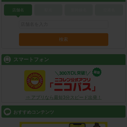
店舗名
駅名
新幹線名
空港名
検索
スマートフォン
⇒ アプリなら最短3分スピード出発！
おすすめコンテンツ