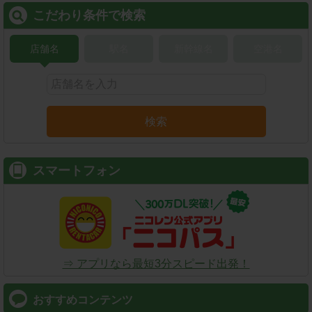
こだわり条件で検索
店舗名
駅名
新幹線名
空港名
検索
スマートフォン
⇒ アプリなら最短3分スピード出発！
おすすめコンテンツ