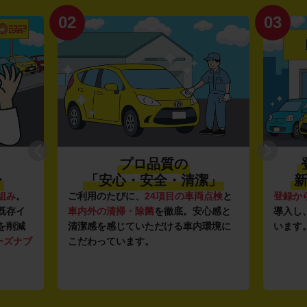
02
03
プロ品質の
〜
「安心・安全・清潔」
新
組み
。
ご利用のたびに、
24項目の車両点検
と
登録か
既存イ
車内外の清掃・除菌
を徹底。安心感と
導入し
を削減
清潔感を感じていただける車内環境に
います
ーズナブ
こだわっています。