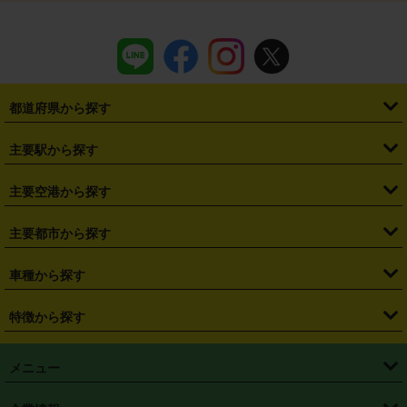
都道府県から探す
・
北海道
・
青森県
・
岩手県
・
宮城県
・
秋田県
・
山形県
主要駅から探す
・
福島県
・
東京都
・
神奈川県
・
埼玉県
・
千葉県
・
茨城県
・
札幌駅
・
仙台駅
・
新宿駅
・
池袋駅
・
渋谷駅
・
東京駅
主要空港から探す
・
栃木県
・
群馬県
・
山梨県
・
愛知県
・
静岡県
・
岐阜県
・
横浜駅
・
川崎駅
・
大宮駅
・
西船橋駅
・
柏駅
・
名古屋駅
・
新千歳空港
・
仙台空港
主要都市から探す
・
長野県
・
新潟県
・
富山県
・
石川県
・
福井県
・
大阪府
・
大阪駅
・
難波駅
・
三宮駅
・
京都駅
・
広島駅
・
博多駅
・
成田空港
・
羽田空港
・
兵庫県
・
京都府
・
滋賀県
・
和歌山県
・
奈良県
・
三重県
・
札幌市
・
仙台市
車種から探す
・
熊本駅
・
那覇空港駅
・
中部国際空港セントレア
・
関西国際空港
・
鳥取県
・
島根県
・
岡山県
・
広島県
・
山口県
・
徳島県
・
千葉市
・
さいたま市
・
軽自動車
・
コンパクトカー
・
ステーションワゴン・セダン
特徴から探す
・
大阪国際空港（伊丹空港）
・
神戸空港
・
香川県
・
愛媛県
・
高知県
・
福岡県
・
佐賀県
・
長崎県
・
横浜市
・
川崎市
・
ミニバン・ワンボックス
・
高級ミニバン・ワンボックス
・
SUV
・
岡山空港
・
徳島空港
・
ハイブリッド
・
宅配レンタカー
・
ETCカードレンタル
・
熊本県
・
大分県
・
宮崎県
・
鹿児島県
・
沖縄県
・
相模原市
・
新潟市
メニュー
・
軽トラック・商用バン
・
福岡空港
・
鹿児島空港
・
長期レンタル
・
深夜時間帯レンタル
・
免責補償プラス
・
静岡市
・
浜松市
・
・
トラック・バン
トップページ
・
はじめての方へ
・
ご利用案内
(タウンエースバン、ライトエースバン等)