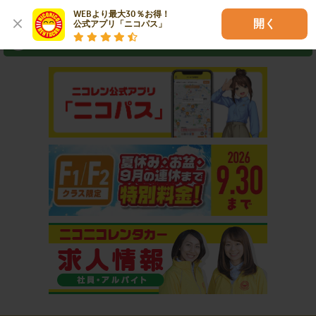
⇒ アプリなら最短3分スピード出発！
WEBより最大30％お得！

開く
公式アプリ「ニコパス」
おすすめコンテンツ