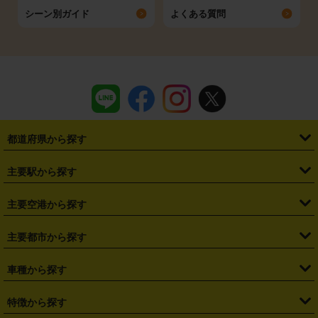
シーン別ガイド
よくある質問
都道府県から探す
・
北海道
・
青森県
・
岩手県
・
宮城県
・
秋田県
・
山形県
主要駅から探す
・
福島県
・
東京都
・
神奈川県
・
埼玉県
・
千葉県
・
茨城県
・
札幌駅
・
仙台駅
・
新宿駅
・
池袋駅
・
渋谷駅
・
東京駅
主要空港から探す
・
栃木県
・
群馬県
・
山梨県
・
愛知県
・
静岡県
・
岐阜県
・
横浜駅
・
川崎駅
・
大宮駅
・
西船橋駅
・
柏駅
・
名古屋駅
・
新千歳空港
・
仙台空港
主要都市から探す
・
長野県
・
新潟県
・
富山県
・
石川県
・
福井県
・
大阪府
・
大阪駅
・
難波駅
・
三宮駅
・
京都駅
・
広島駅
・
博多駅
・
成田空港
・
羽田空港
・
兵庫県
・
京都府
・
滋賀県
・
和歌山県
・
奈良県
・
三重県
・
札幌市
・
仙台市
車種から探す
・
熊本駅
・
那覇空港駅
・
中部国際空港セントレア
・
関西国際空港
・
鳥取県
・
島根県
・
岡山県
・
広島県
・
山口県
・
徳島県
・
千葉市
・
さいたま市
・
軽自動車
・
コンパクトカー
・
ステーションワゴン・セダン
特徴から探す
・
大阪国際空港（伊丹空港）
・
神戸空港
・
香川県
・
愛媛県
・
高知県
・
福岡県
・
佐賀県
・
長崎県
・
横浜市
・
川崎市