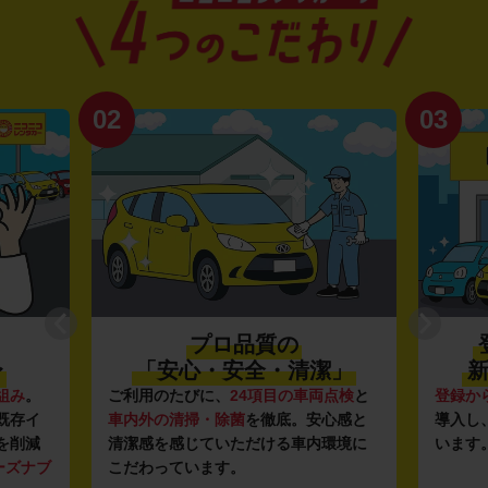
02
03
プロ品質の
〜
「安心・安全・清潔」
新
組み
。
ご利用のたびに、
24項目の車両点検
と
登録か
既存イ
車内外の清掃・除菌
を徹底。安心感と
導入し
を削減
清潔感を感じていただける車内環境に
います
ーズナブ
こだわっています。