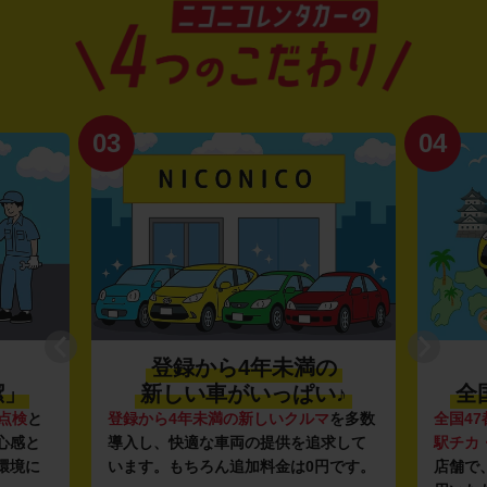
03
04
登録から4年未満の
潔」
新しい車がいっぱい♪
全
点検
と
登録から4年未満の新しいクルマ
を多数
全国47
心感と
導入し、快適な車両の提供を追求して
駅チカ
環境に
います。もちろん追加料金は0円です。
店舗で