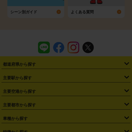
シーン別ガイド
よくある質問
都道府県から探す
・
北海道
・
青森県
・
岩手県
・
宮城県
・
秋田県
・
山形県
主要駅から探す
・
福島県
・
東京都
・
神奈川県
・
埼玉県
・
千葉県
・
茨城県
・
札幌駅
・
仙台駅
・
新宿駅
・
池袋駅
・
渋谷駅
・
東京駅
主要空港から探す
・
栃木県
・
群馬県
・
山梨県
・
愛知県
・
静岡県
・
岐阜県
・
横浜駅
・
川崎駅
・
大宮駅
・
西船橋駅
・
柏駅
・
名古屋駅
・
新千歳空港
・
仙台空港
主要都市から探す
・
長野県
・
新潟県
・
富山県
・
石川県
・
福井県
・
大阪府
・
大阪駅
・
難波駅
・
三宮駅
・
京都駅
・
広島駅
・
博多駅
・
成田空港
・
羽田空港
・
兵庫県
・
京都府
・
滋賀県
・
和歌山県
・
奈良県
・
三重県
・
札幌市
・
仙台市
車種から探す
・
熊本駅
・
那覇空港駅
・
中部国際空港セントレア
・
関西国際空港
・
鳥取県
・
島根県
・
岡山県
・
広島県
・
山口県
・
徳島県
・
千葉市
・
さいたま市
・
軽自動車
・
コンパクトカー
・
ステーションワゴン・セダン
特徴から探す
・
大阪国際空港（伊丹空港）
・
神戸空港