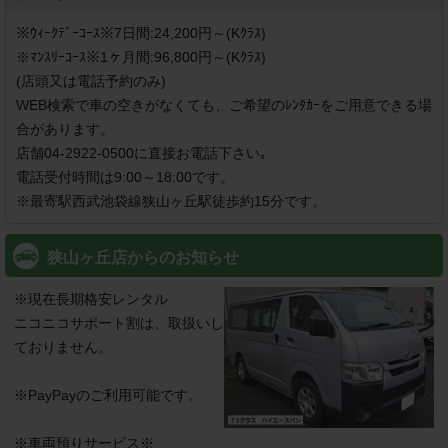
※ｳｨｰｸﾃﾞｰｺｰｽ※7日間:24,200円～(Kｸﾗｽ)

※ﾏﾝｽﾘｰｺｰｽ※1ヶ月間:96,800円～(Kｸﾗｽ)

(店頭又は電話予約のみ)

WEB検索で車の空きがなくても、ご希望のﾚﾝﾀｶｰをご用意できる場
合があります。

店舗04-2922-0500に直接お電話下さい｡

電話受付時間は9:00～18:00です。

※最寄駅西武池袋線狭山ヶ丘駅徒歩約15分です。
狭山ヶ丘店からのお知らせ
※現在長期格安レンタル

ニコニコサポート割は、取扱いし
ておりません。

※PayPayのご利用可能です。

※車両預りサービス※
