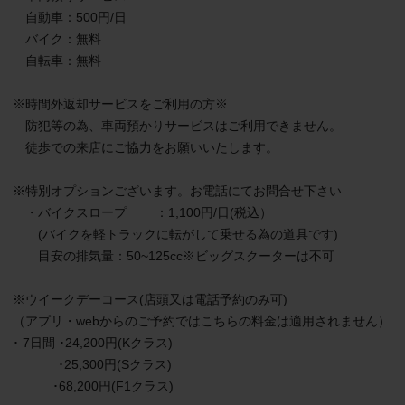
　自動車：500円/日

　バイク：無料

　自転車：無料

※時間外返却サービスをご利用の方※

　防犯等の為、車両預かりサービスはご利用できません。

　徒歩での来店にご協力をお願いいたします。

※特別オプションございます。お電話にてお問合せ下さい

　・バイクスロープ 　　：1,100円/日(税込）

　　(バイクを軽トラックに転がして乗せる為の道具です)

　　目安の排気量：50~125cc※ビッグスクーターは不可

※ウイークデーコース(店頭又は電話予約のみ可)　

（アプリ・webからのご予約ではこちらの料金は適用されません）

･ 7日間 ･24,200円(Kクラス)

　　　  ･25,300円(Sクラス) 

           ･68,200円(F1クラス)
