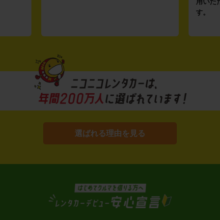
用いた
す。
選ばれる理由を見る