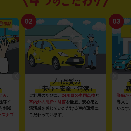
02
03
プロ品質の
〜
「安心・安全・清潔」
新
組み
。
ご利用のたびに、
24項目の車両点検
と
登録か
既存イ
車内外の清掃・除菌
を徹底。安心感と
導入し
を削減
清潔感を感じていただける車内環境に
います
ーズナブ
こだわっています。