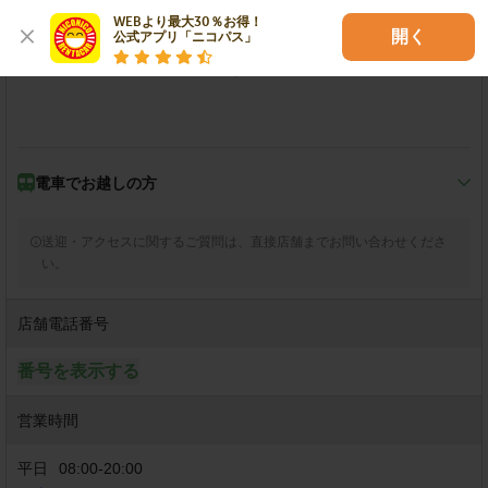
↓

WEBより最大30％お得！

開く
公式アプリ「ニコパス」
右手にドラックストアモリ愛敬店が見えてきます。付近の二階建
てビルの一階に当店がございます。

電車で
お越しの方
JR長崎本線(鳥栖～長崎)/佐賀駅
送迎・アクセスに関するご質問は、直接店舗までお問い合わせくださ
い。
徒歩5分
店舗電話番号
佐賀駅の南口を出て南へ約250m直進。

↓

番号を表示する
（さが維新広場）交差点を左折し、

東へ約140m直進。

営業時間
↓

右手にドラックストアモリ愛敬店が見えてきます。付近
平日
08:00
-
20:00
の二階建てビルの一階に当店がございます。