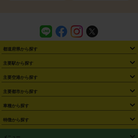
都道府県から探す
・
北海道
・
青森県
・
岩手県
・
宮城県
・
秋田県
・
山形県
主要駅から探す
・
福島県
・
東京都
・
神奈川県
・
埼玉県
・
千葉県
・
茨城県
・
札幌駅
・
仙台駅
・
新宿駅
・
池袋駅
・
渋谷駅
・
東京駅
主要空港から探す
・
栃木県
・
群馬県
・
山梨県
・
愛知県
・
静岡県
・
岐阜県
・
横浜駅
・
川崎駅
・
大宮駅
・
西船橋駅
・
柏駅
・
名古屋駅
・
新千歳空港
・
仙台空港
主要都市から探す
・
長野県
・
新潟県
・
富山県
・
石川県
・
福井県
・
大阪府
・
大阪駅
・
難波駅
・
三宮駅
・
京都駅
・
広島駅
・
博多駅
・
成田空港
・
羽田空港
・
兵庫県
・
京都府
・
滋賀県
・
和歌山県
・
奈良県
・
三重県
・
札幌市
・
仙台市
車種から探す
・
熊本駅
・
那覇空港駅
・
中部国際空港セントレア
・
関西国際空港
・
鳥取県
・
島根県
・
岡山県
・
広島県
・
山口県
・
徳島県
・
千葉市
・
さいたま市
・
軽自動車
・
コンパクトカー
・
ステーションワゴン・セダン
特徴から探す
・
大阪国際空港（伊丹空港）
・
神戸空港
・
香川県
・
愛媛県
・
高知県
・
福岡県
・
佐賀県
・
長崎県
・
横浜市
・
川崎市
・
ミニバン・ワンボックス
・
高級ミニバン・ワンボックス
・
SUV
・
岡山空港
・
徳島空港
・
ハイブリッド
・
宅配レンタカー
・
ETCカードレンタル
・
熊本県
・
大分県
・
宮崎県
・
鹿児島県
・
沖縄県
・
相模原市
・
新潟市
メニュー
・
軽トラック・商用バン