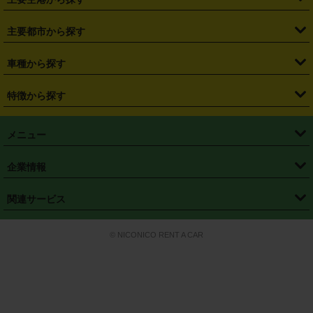
・
栃木県
・
群馬県
・
山梨県
・
愛知県
・
静岡県
・
岐阜県
・
横浜駅
・
川崎駅
・
大宮駅
・
西船橋駅
・
柏駅
・
名古屋駅
・
新千歳空港
・
仙台空港
主要都市から探す
・
長野県
・
新潟県
・
富山県
・
石川県
・
福井県
・
大阪府
・
大阪駅
・
難波駅
・
三宮駅
・
京都駅
・
広島駅
・
博多駅
・
成田空港
・
羽田空港
・
兵庫県
・
京都府
・
滋賀県
・
和歌山県
・
奈良県
・
三重県
・
札幌市
・
仙台市
車種から探す
・
熊本駅
・
那覇空港駅
・
中部国際空港セントレア
・
関西国際空港
・
鳥取県
・
島根県
・
岡山県
・
広島県
・
山口県
・
徳島県
・
千葉市
・
さいたま市
・
軽自動車
・
コンパクトカー
・
ステーションワゴン・セダン
特徴から探す
・
大阪国際空港（伊丹空港）
・
神戸空港
・
香川県
・
愛媛県
・
高知県
・
福岡県
・
佐賀県
・
長崎県
・
横浜市
・
川崎市
・
ミニバン・ワンボックス
・
高級ミニバン・ワンボックス
・
SUV
・
岡山空港
・
徳島空港
・
ハイブリッド
・
宅配レンタカー
・
ETCカードレンタル
・
熊本県
・
大分県
・
宮崎県
・
鹿児島県
・
沖縄県
・
相模原市
・
新潟市
メニュー
・
軽トラック・商用バン
・
福岡空港
・
鹿児島空港
・
長期レンタル
・
深夜時間帯レンタル
・
免責補償プラス
・
静岡市
・
浜松市
・
・
トラック・バン
トップページ
・
はじめての方へ
・
ご利用案内
(タウンエースバン、ライトエースバン等)
企業情報
・
那覇空港
・
パーフェクト補償
・
スタッドレスタイヤ
・
直前予約
・
名古屋市
・
京都市
・
・
トラック・バン
ベストレート保証
・
予約から返却まで
・
・
店舗オリジナル
利用シーン別ガイ
(ハイエースバン・キャラバン等)
・
・
ニコパス(アプリ)
会社概要
・
ニュース
・
国際運転免許証
・
フランチャイズ募集
・
営業時間外返却サービス
・
個人情報保護
関連サービス
・
大阪市
・
堺市
ド
・
・
レッカー搬送サービス
カスタマーハラスメントに対する基本方針
・
神戸市
・
岡山市
・
・
車種・料金
カーリースなら「定額ニコノリパック」
・
店舗を探す
・
キャンペーン
© NICONICO RENT A CAR
・
特定商取引法に基づく表記
・
旅行業約款
・
広島市
・
北九州市
・
・
会員特典
超短期カーリースの「ニコリース」
・
選ばれる理由
・
安心・安全への取
り組み
・
福岡市
・
熊本市
・
清潔・快適な車内
・
徹底した車両点検
・
新しいクルマ
空間