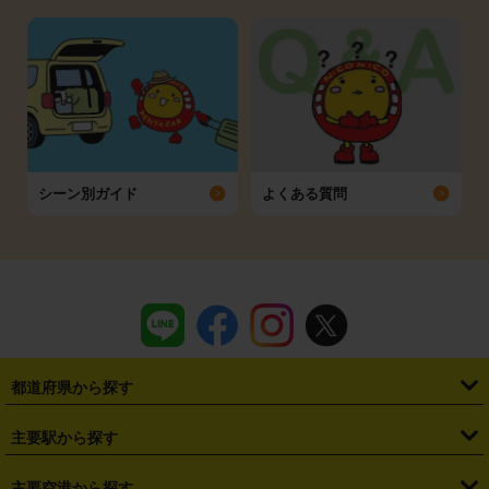
シーン別ガイド
よくある質問
都道府県から探す
・
北海道
・
青森県
・
岩手県
・
宮城県
・
秋田県
・
山形県
主要駅から探す
・
福島県
・
東京都
・
神奈川県
・
埼玉県
・
千葉県
・
茨城県
・
札幌駅
・
仙台駅
・
新宿駅
・
池袋駅
・
渋谷駅
・
東京駅
主要空港から探す