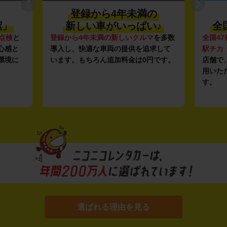
登録から4年未満の
潔」
新しい車がいっぱい♪
全
点検
と
登録から4年未満の新しいクルマ
を多数
全国47
心感と
導入し、快適な車両の提供を追求して
駅チカ
環境に
います。もちろん追加料金は0円です。
店舗で
用いた
す。
選ばれる理由を見る