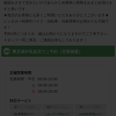
確認をさせて頂きたいのであらかじめ簡単に情報をおまとめ頂けま
すと幸いです。

★地元のお客様にも多くご利用いただきありがとうございます★

レンタカー利用中バイク・自転車・自家用車のお預かりも可能で
す！

予約1件につき１台・鍵はお預かりになりますのでご了承下さい。

スタッフ一同ご来店・ご連絡お待ちしております！
豊見城伊良波店でご予約（空車検索）
店舗営業時間
営業時間：
平日
08:00
-
20:00
土
08:00-20:00
日
08:00-20:00
対応サービス
ガソスタ併設
ETCレンタル
カーナビ無料
車両預かり
バイク預かり
自転車預かり
※
※
※