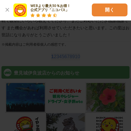
WEBより最大30％お得！

初めてのニコニコレンタカーさん利用で、大変失礼ながら料金が安か
開く
公式アプリ「ニコパス」
ったため心配していましたが、すべてが大満足でした！ 送迎も安全運
転で親切にいろいろ教えてくださり、またご対応いただき感謝感謝で
す また機会があれば利用させていただきたいと思います。この度はお
世話になりありがとうございました！
※
掲載内容はご利用者様個人の感想です。
1
2
3
4
5
6
7
8
9
10
豊見城伊良波店からのお知らせ