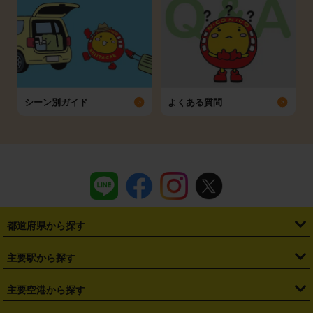
シーン別ガイド
よくある質問
都道府県から探す
・
北海道
・
青森県
・
岩手県
・
宮城県
・
秋田県
・
山形県
主要駅から探す
・
福島県
・
東京都
・
神奈川県
・
埼玉県
・
千葉県
・
茨城県
・
札幌駅
・
仙台駅
・
新宿駅
・
池袋駅
・
渋谷駅
・
東京駅
主要空港から探す
・
栃木県
・
群馬県
・
山梨県
・
愛知県
・
静岡県
・
岐阜県
・
横浜駅
・
川崎駅
・
大宮駅
・
西船橋駅
・
柏駅
・
名古屋駅