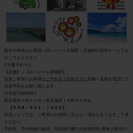
観光や帰省のお客様へゆいレール赤嶺駅＝店舗間の送迎サービスを
行っております☆

((※要予約※))

【店舗】⇔【ゆいレール赤嶺駅】

送迎ご希望のお客様は
ご予約日３日前までに
店舗へ直接お電話にて
送迎予約をお願い致します。

※送迎可能時間※

朝店舗発９時００分～夜店舗発１９時００分迄

【０９８－８５１－７４０８】
状況によっては、ご希望のお時間に添えない場合もありますご了承
ください。

予約時、予約情報の確認、当日飛行機での到着時間･乗車人数等の