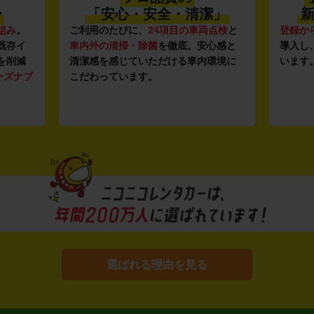
〜
「安心・安全・清潔」
新
組み
。
ご利用のたびに、
24項目の車両点検
と
登録か
既存イ
車内外の清掃・除菌
を徹底。安心感と
導入し
を削減
清潔感を感じていただける車内環境に
います
ーズナブ
こだわっています。
選ばれる理由を見る