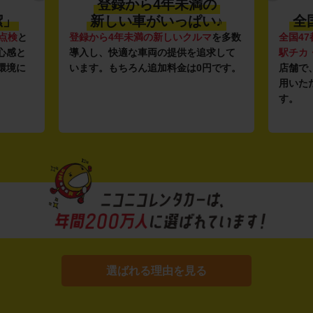
登録から4年未満の
潔」
新しい車がいっぱい♪
全
点検
と
登録から4年未満の新しいクルマ
を多数
全国47
心感と
導入し、快適な車両の提供を追求して
駅チカ
環境に
います。もちろん追加料金は0円です。
店舗で
用いた
す。
選ばれる理由を見る