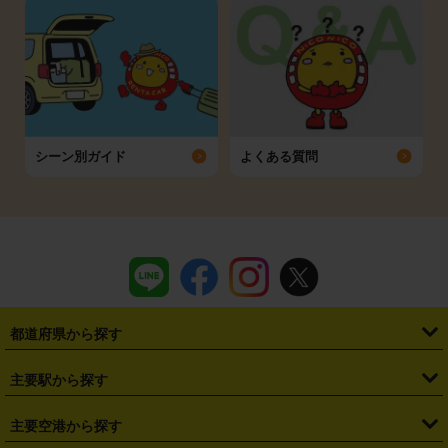
シーン別ガイド
よくある質問
都道府県から探す
・
北海道
・
青森県
・
岩手県
・
宮城県
・
秋田県
・
山形県
主要駅から探す
・
福島県
・
東京都
・
神奈川県
・
埼玉県
・
千葉県
・
茨城県
・
札幌駅
・
仙台駅
・
新宿駅
・
池袋駅
・
渋谷駅
・
東京駅
主要空港から探す
・
栃木県
・
群馬県
・
山梨県
・
愛知県
・
静岡県
・
岐阜県