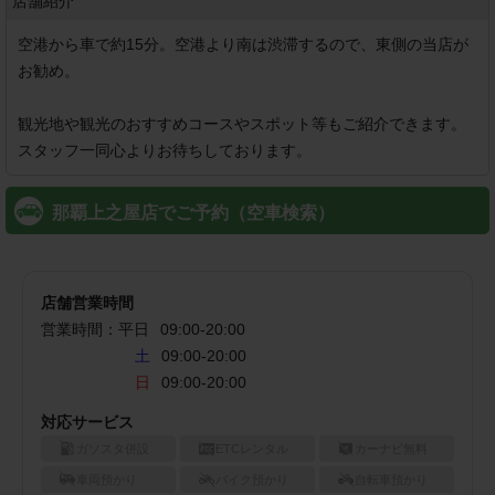
店舗紹介
空港から車で約15分。空港より南は渋滞するので、東側の当店が
お勧め。

観光地や観光のおすすめコースやスポット等もご紹介できます。
スタッフ一同心よりお待ちしております。
那覇上之屋店でご予約（空車検索）
店舗営業時間
営業時間：
平日
09:00
-
20:00
土
09:00-20:00
日
09:00-20:00
対応サービス
ガソスタ併設
ETCレンタル
カーナビ無料
車両預かり
バイク預かり
自転車預かり