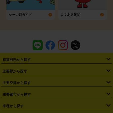
シーン別ガイド
よくある質問
都道府県から探す
・
北海道
・
青森県
・
岩手県
・
宮城県
・
秋田県
・
山形県
主要駅から探す
・
福島県
・
東京都
・
神奈川県
・
埼玉県
・
千葉県
・
茨城県
・
札幌駅
・
仙台駅
・
新宿駅
・
池袋駅
・
渋谷駅
・
東京駅
主要空港から探す
・
栃木県
・
群馬県
・
山梨県
・
愛知県
・
静岡県
・
岐阜県
・
横浜駅
・
川崎駅
・
大宮駅
・
西船橋駅
・
柏駅
・
名古屋駅
・
新千歳空港
・
仙台空港
主要都市から探す
・
長野県
・
新潟県
・
富山県
・
石川県
・
福井県
・
大阪府
・
大阪駅
・
難波駅
・
三宮駅
・
京都駅
・
広島駅
・
博多駅
・
成田空港
・
羽田空港
・
兵庫県
・
京都府
・
滋賀県
・
和歌山県
・
奈良県
・
三重県
・
札幌市
・
仙台市
車種から探す
・
熊本駅
・
那覇空港駅
・
中部国際空港セントレア
・
関西国際空港
・
鳥取県
・
島根県
・
岡山県
・
広島県
・
山口県
・
徳島県
・
千葉市
・
さいたま市