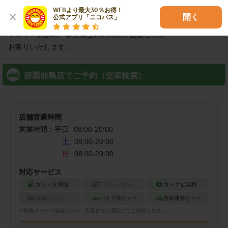
WEBより最大30％お得！

開く
公式アプリ「ニコパス」
※離島航路のフェリーへの持ち込みは

フェリー欠航時、事故発生時の対応が困難なため

お断りいたします。
那覇前島店でご予約（空車検索）
店舗営業時間
営業時間：
平日
08:00
-
20:00
土
08:00-20:00
日
08:00-20:00
対応サービス
ガソスタ併設
ETCレンタル
カーナビ無料
バイク預かり
自転車預かり
車両預かり
※
※
※
駐輪
スペース確認のため、店舗までお電話にてご相談ください。