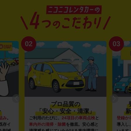
02
03
プロ品質の
〜
「安心・安全・清潔」
新
組み
。
ご利用のたびに、
24項目の車両点検
と
登録か
既存イ
車内外の清掃・除菌
を徹底。安心感と
導入し
を削減
清潔感を感じていただける車内環境に
います