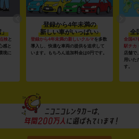
登録から4年未満の
潔」
新しい車がいっぱい♪
全
点検
と
登録から4年未満の新しいクルマ
を多数
全国47
心感と
導入し、快適な車両の提供を追求して
駅チカ
環境に
います。もちろん追加料金は0円です。
店舗で
用いた
す。