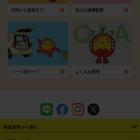
予約から返却まで
安心の補償制度
シーン別ガイド
よくある質問
都道府県から探す
・
北海道
・
青森県
・
岩手県
・
宮城県
・
秋田県
・
山形県