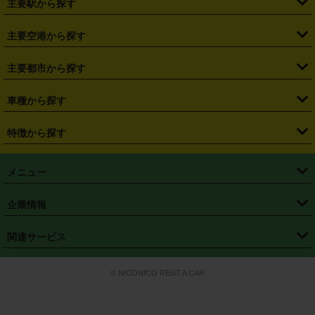
主要駅から探す
・
福島県
・
東京都
・
神奈川県
・
埼玉県
・
千葉県
・
茨城県
・
札幌駅
・
仙台駅
・
新宿駅
・
池袋駅
・
渋谷駅
・
東京駅
主要空港から探す
・
栃木県
・
群馬県
・
山梨県
・
愛知県
・
静岡県
・
岐阜県
・
横浜駅
・
川崎駅
・
大宮駅
・
西船橋駅
・
柏駅
・
名古屋駅
・
新千歳空港
・
仙台空港
主要都市から探す
・
長野県
・
新潟県
・
富山県
・
石川県
・
福井県
・
大阪府
・
大阪駅
・
難波駅
・
三宮駅
・
京都駅
・
広島駅
・
博多駅
・
成田空港
・
羽田空港
・
兵庫県
・
京都府
・
滋賀県
・
和歌山県
・
奈良県
・
三重県
・
札幌市
・
仙台市
車種から探す
・
熊本駅
・
那覇空港駅
・
中部国際空港セントレア
・
関西国際空港
・
鳥取県
・
島根県
・
岡山県
・
広島県
・
山口県
・
徳島県
・
千葉市
・
さいたま市
・
軽自動車
・
コンパクトカー
・
ステーションワゴン・セダン
特徴から探す
・
大阪国際空港（伊丹空港）
・
神戸空港
・
香川県
・
愛媛県
・
高知県
・
福岡県
・
佐賀県
・
長崎県
・
横浜市
・
川崎市
・
ミニバン・ワンボックス
・
高級ミニバン・ワンボックス
・
SUV
・
岡山空港
・
徳島空港
・
ハイブリッド
・
宅配レンタカー
・
ETCカードレンタル
・
熊本県
・
大分県
・
宮崎県
・
鹿児島県
・
沖縄県
・
相模原市
・
新潟市
メニュー
・
軽トラック・商用バン
・
福岡空港
・
鹿児島空港
・
長期レンタル
・
深夜時間帯レンタル
・
免責補償プラス
・
静岡市
・
浜松市
・
・
トラック・バン
トップページ
・
はじめての方へ
・
ご利用案内
(タウンエースバン、ライトエースバン等)
企業情報
・
那覇空港
・
パーフェクト補償
・
スタッドレスタイヤ
・
直前予約
・
名古屋市
・
京都市
・
・
トラック・バン
ベストレート保証
・
予約から返却まで
・
・
店舗オリジナル
利用シーン別ガイ
(ハイエースバン・キャラバン等)
・
・
ニコパス(アプリ)
会社概要
・
ニュース
・
国際運転免許証
・
フランチャイズ募集
・
営業時間外返却サービス
・
個人情報保護
関連サービス
・
大阪市
・
堺市
ド
・
・
レッカー搬送サービス
カスタマーハラスメントに対する基本方針
・
神戸市
・
岡山市
・
・
車種・料金
カーリースなら「定額ニコノリパック」
・
店舗を探す
・
キャンペーン
© NICONICO RENT A CAR
・
特定商取引法に基づく表記
・
旅行業約款
・
広島市
・
北九州市
・
・
会員特典
超短期カーリースの「ニコリース」
・
選ばれる理由
・
安心・安全への取
り組み
・
福岡市
・
熊本市