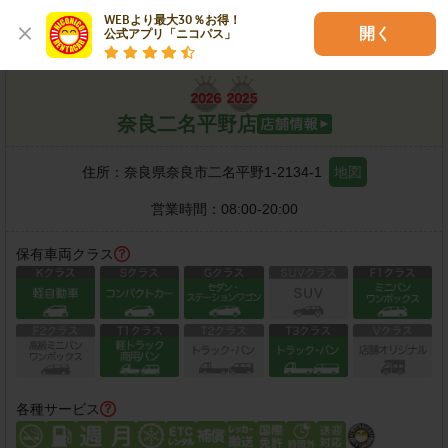
WEBより最大30％お得！

※
直線距離30km圏のニコニコレンタカーＦＣ店舗の中から、所在地
開く
公式アプリ「ニコパス」
が近い順に最大10店舗を表示しています。
奈良二名平野店
住所：
奈良県奈良市二名平野1-2134-1
地図
営業時間：
08:00-20:00
保有車両クラス
各種サービス