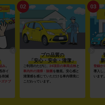
02
03
プロ品質の
〜
「安心・安全・清潔」
新
組み
。
ご利用のたびに、
24項目の車両点検
と
登録か
既存イ
車内外の清掃・除菌
を徹底。安心感と
導入し
を削減
清潔感を感じていただける車内環境に
います
ーズナブ
こだわっています。