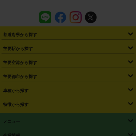
都道府県から探す
・
北海道
・
青森県
・
岩手県
・
宮城県
・
秋田県
・
山形県
主要駅から探す
・
福島県
・
東京都
・
神奈川県
・
埼玉県
・
千葉県
・
茨城県
・
札幌駅
・
仙台駅
・
新宿駅
・
池袋駅
・
渋谷駅
・
東京駅
主要空港から探す
・
栃木県
・
群馬県
・
山梨県
・
愛知県
・
静岡県
・
岐阜県
・
横浜駅
・
川崎駅
・
大宮駅
・
西船橋駅
・
柏駅
・
名古屋駅
・
新千歳空港
・
仙台空港
主要都市から探す
・
長野県
・
新潟県
・
富山県
・
石川県
・
福井県
・
大阪府
・
大阪駅
・
難波駅
・
三宮駅
・
京都駅
・
広島駅
・
博多駅
・
成田空港
・
羽田空港
・
兵庫県
・
京都府
・
滋賀県
・
和歌山県
・
奈良県
・
三重県
・
札幌市
・
仙台市
車種から探す
・
熊本駅
・
那覇空港駅
・
中部国際空港セントレア
・
関西国際空港
・
鳥取県
・
島根県
・
岡山県
・
広島県
・
山口県
・
徳島県
・
千葉市
・
さいたま市
・
軽自動車
・
コンパクトカー
・
ステーションワゴン・セダン
特徴から探す
・
大阪国際空港（伊丹空港）
・
神戸空港
・
香川県
・
愛媛県
・
高知県
・
福岡県
・
佐賀県
・
長崎県
・
横浜市
・
川崎市
・
ミニバン・ワンボックス
・
高級ミニバン・ワンボックス
・
SUV
・
岡山空港
・
徳島空港
・
ハイブリッド
・
宅配レンタカー
・
ETCカードレンタル
・
熊本県
・
大分県
・
宮崎県
・
鹿児島県
・
沖縄県
・
相模原市
・
新潟市
メニュー
・
軽トラック・商用バン
・
福岡空港
・
鹿児島空港
・
長期レンタル
・
深夜時間帯レンタル
・
免責補償プラス
・
静岡市
・
浜松市
・
・
トラック・バン
トップページ
・
はじめての方へ
・
ご利用案内
(タウンエースバン、ライトエースバン等)
企業情報
・
那覇空港
・
パーフェクト補償
・
スタッドレスタイヤ
・
直前予約