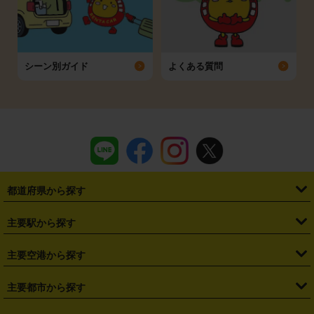
シーン別ガイド
よくある質問
都道府県から探す
・
北海道
・
青森県
・
岩手県
・
宮城県
・
秋田県
・
山形県
主要駅から探す
・
福島県
・
東京都
・
神奈川県
・
埼玉県
・
千葉県
・
茨城県
・
札幌駅
・
仙台駅
・
新宿駅
・
池袋駅
・
渋谷駅
・
東京駅
主要空港から探す
・
栃木県
・
群馬県
・
山梨県
・
愛知県
・
静岡県
・
岐阜県
・
横浜駅
・
川崎駅
・
大宮駅
・
西船橋駅
・
柏駅
・
名古屋駅
・
新千歳空港
・
仙台空港
主要都市から探す
・
長野県
・
新潟県
・
富山県
・
石川県
・
福井県
・
大阪府
・
大阪駅
・
難波駅
・
三宮駅
・
京都駅
・
広島駅
・
博多駅
・
成田空港
・
羽田空港
・
兵庫県
・
京都府
・
滋賀県
・
和歌山県
・
奈良県
・
三重県
・
札幌市
・
仙台市