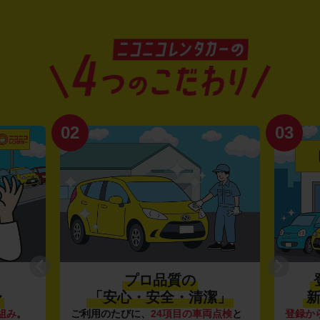
02
03
プロ品質の
〜
「安心・安全・清潔」
新
組み
。
ご利用のたびに、
24項目の車両点検
と
登録か