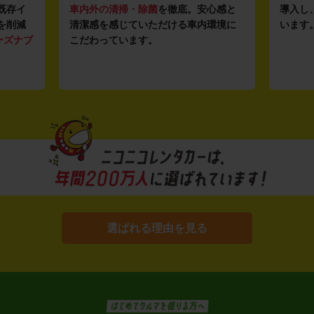
既存イ
車内外の清掃・除菌
を徹底。安心感と
導入し
を削減
清潔感を感じていただける車内環境に
います
ーズナブ
こだわっています。
選ばれる理由を見る