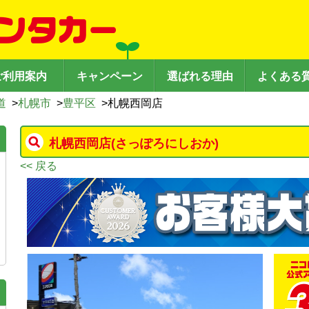
ご利用案内
キャンペーン
選ばれる理由
よくある
道
>
札幌市
>
豊平区
>
札幌西岡店
札幌西岡店
(さっぽろにしおか)
<< 戻る