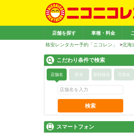
店舗を探す
車種・料金
格安レンタカー予約「ニコレン」
>
北海
こだわり条件で検索
店舗名
駅名
新幹線名
空港名
検索
スマートフォン