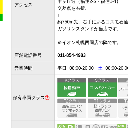
羊ヶ丘通（福住2-5・福住1-4）

アクセス
交差点を右折。

↓

約750m先、右手にあるコスモ石油の
ガソリンスタンドが当店です。

※イオン札幌西岡店の隣です。
店舗電話番号
011-854-4983
営業時間
平日
08:00
-
20:00
土
08:00-20:0
保有車両クラス