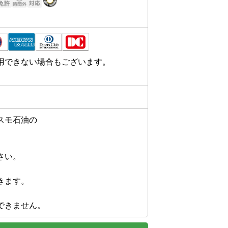
用できない場合もございます。
モ石油の

い。



ます。
