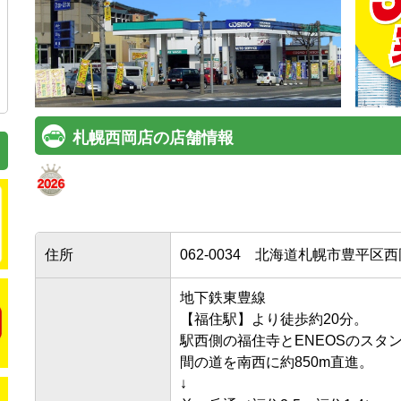
札幌西岡店の店舗情報
住所
062-0034
北海道札幌市豊平区西岡四
地下鉄東豊線

【福住駅】より徒歩約20分。

駅西側の福住寺とENEOSのスタンド
間の道を南西に約850m直進。

↓
