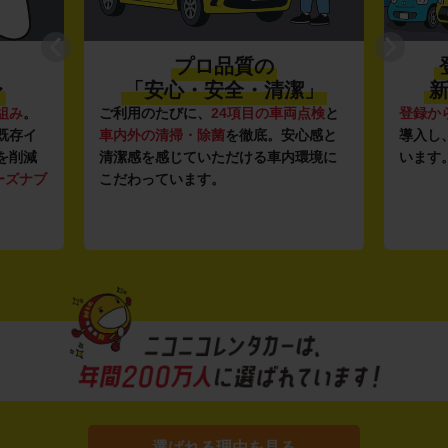
プロ品質の
〜
「安心・安全・清潔」
新
組み
。
ご利用のたびに、
24項目の車両点検
と
登録か
既存イ
車内外の清掃・除菌
を徹底。安心感と
導入し
を削減
清潔感を感じていただける車内環境に
います
ーズナブ
こだわっています。
選ばれる理由を見る