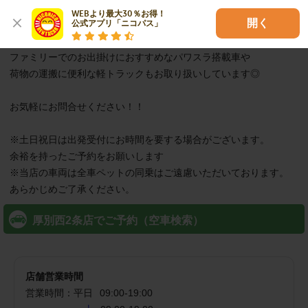
■洗車・美装に自信あり！

WEBより最大30％お得！

開く
公式アプリ「ニコパス」
店舗の目の前で出発ご帰着OK♪

ファミリーでのお出掛けにおすすめなパワスラ搭載車や

荷物の運搬に便利な軽トラックもお取り扱いしています◎

お気軽にお問合せください！！

※土日祝日は出発受付にお時間を要する場合がございます。

余裕を持ったご予約をお願いします

※当店の車両は全車ペットの同乗はご遠慮いただいております。

あらかじめご了承ください。
厚別西2条店でご予約（空車検索）
店舗営業時間
営業時間：
平日
09:00
-
19:00