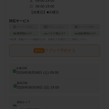
土
09:00-19:00
日
09:00-19:00
【休業日】■火曜日
対応サービス
ガソスタ併設
ETCレンタル
カーナビ無料
車両預かり
バイク預かり
自転車預かり
※
※
※
※
駐車・駐輪
スペース確認のため、店舗までお電話にてご相談ください。
アプリで予約する
最安値
出発日時
2026年08月08日 (土)
09:00
返却日時
2026年08月09日 (日)
19:00
車両タイプ
コンパクトカー