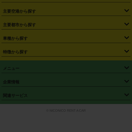
・
福島県
・
東京都
・
神奈川県
・
埼玉県
・
千葉県
・
茨城県
・
札幌駅
・
仙台駅
・
新宿駅
・
池袋駅
・
渋谷駅
・
東京駅
主要空港から探す
・
栃木県
・
群馬県
・
山梨県
・
愛知県
・
静岡県
・
岐阜県
・
横浜駅
・
川崎駅
・
大宮駅
・
西船橋駅
・
柏駅
・
名古屋駅
・
新千歳空港
・
仙台空港
主要都市から探す
・
長野県
・
新潟県
・
富山県
・
石川県
・
福井県
・
大阪府
・
大阪駅
・
難波駅
・
三宮駅
・
京都駅
・
広島駅
・
博多駅
・
成田空港
・
羽田空港
・
兵庫県
・
京都府
・
滋賀県
・
和歌山県
・
奈良県
・
三重県
・
札幌市
・
仙台市
車種から探す
・
熊本駅
・
那覇空港駅
・
中部国際空港セントレア
・
関西国際空港
・
鳥取県
・
島根県
・
岡山県
・
広島県
・
山口県
・
徳島県
・
千葉市
・
さいたま市
・
軽自動車
・
コンパクトカー
・
ステーションワゴン・セダン
特徴から探す
・
大阪国際空港（伊丹空港）
・
神戸空港
・
香川県
・
愛媛県
・
高知県
・
福岡県
・
佐賀県
・
長崎県
・
横浜市
・
川崎市
・
ミニバン・ワンボックス
・
高級ミニバン・ワンボックス
・
SUV
・
岡山空港
・
徳島空港
・
ハイブリッド
・
宅配レンタカー
・
ETCカードレンタル
・
熊本県
・
大分県
・
宮崎県
・
鹿児島県
・
沖縄県
・
相模原市
・
新潟市
メニュー
・
軽トラック・商用バン
・
福岡空港
・
鹿児島空港
・
長期レンタル
・
深夜時間帯レンタル
・
免責補償プラス
・
静岡市
・
浜松市
・
・
トラック・バン
トップページ
・
はじめての方へ
・
ご利用案内
(タウンエースバン、ライトエースバン等)
企業情報
・
那覇空港
・
パーフェクト補償
・
スタッドレスタイヤ
・
直前予約
・
名古屋市
・
京都市
・
・
トラック・バン
ベストレート保証
・
予約から返却まで
・
・
店舗オリジナル
利用シーン別ガイ
(ハイエースバン・キャラバン等)
・
・
ニコパス(アプリ)
会社概要
・
ニュース
・
国際運転免許証
・
フランチャイズ募集
・
営業時間外返却サービス
・
個人情報保護
関連サービス
・
大阪市
・
堺市
ド
・
・
レッカー搬送サービス
カスタマーハラスメントに対する基本方針
・
神戸市
・
岡山市
・
・
車種・料金
カーリースなら「定額ニコノリパック」
・
店舗を探す
・
キャンペーン
© NICONICO RENT A CAR
・
特定商取引法に基づく表記
・
旅行業約款
・
広島市
・
北九州市
・
・
会員特典
超短期カーリースの「ニコリース」
・
選ばれる理由
・
安心・安全への取
り組み
・
福岡市
・
熊本市