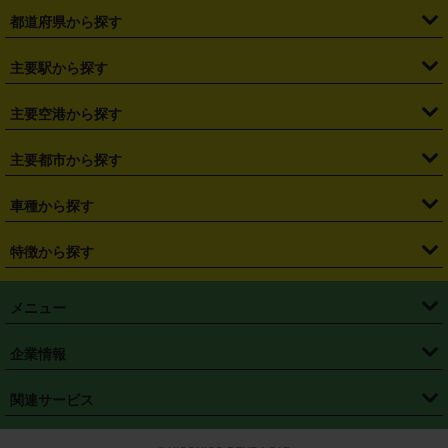
都道府県から探す
・
北海道
・
青森県
・
岩手県
・
宮城県
・
秋田県
・
山形県
主要駅から探す
・
福島県
・
東京都
・
神奈川県
・
埼玉県
・
千葉県
・
茨城県
・
札幌駅
・
仙台駅
・
新宿駅
・
池袋駅
・
渋谷駅
・
東京駅
主要空港から探す
・
栃木県
・
群馬県
・
山梨県
・
愛知県
・
静岡県
・
岐阜県
・
横浜駅
・
川崎駅
・
大宮駅
・
西船橋駅
・
柏駅
・
名古屋駅
・
新千歳空港
・
仙台空港
主要都市から探す
・
長野県
・
新潟県
・
富山県
・
石川県
・
福井県
・
大阪府
・
大阪駅
・
難波駅
・
三宮駅
・
京都駅
・
広島駅
・
博多駅
・
成田空港
・
羽田空港
・
兵庫県
・
京都府
・
滋賀県
・
和歌山県
・
奈良県
・
三重県
・
札幌市
・
仙台市
車種から探す
・
熊本駅
・
那覇空港駅
・
中部国際空港セントレア
・
関西国際空港
・
鳥取県
・
島根県
・
岡山県
・
広島県
・
山口県
・
徳島県
・
千葉市
・
さいたま市
・
軽自動車
・
コンパクトカー
・
ステーションワゴン・セダン
特徴から探す
・
大阪国際空港（伊丹空港）
・
神戸空港
・
香川県
・
愛媛県
・
高知県
・
福岡県
・
佐賀県
・
長崎県
・
横浜市
・
川崎市
・
ミニバン・ワンボックス
・
高級ミニバン・ワンボックス
・
SUV
・
岡山空港
・
徳島空港
・
ハイブリッド
・
宅配レンタカー
・
ETCカードレンタル
・
熊本県
・
大分県
・
宮崎県
・
鹿児島県
・
沖縄県
・
相模原市
・
新潟市
メニュー
・
軽トラック・商用バン
・
福岡空港
・
鹿児島空港
・
長期レンタル
・
深夜時間帯レンタル
・
免責補償プラス
・
静岡市
・
浜松市
・
・
トラック・バン
トップページ
・
はじめての方へ
・
ご利用案内
(タウンエースバン、ライトエースバン等)
企業情報
・
那覇空港
・
パーフェクト補償
・
スタッドレスタイヤ
・
直前予約
・
名古屋市
・
京都市
・
・
トラック・バン
ベストレート保証
・
予約から返却まで
・
・
店舗オリジナル
利用シーン別ガイ
(ハイエースバン・キャラバン等)
・
・
ニコパス(アプリ)
会社概要
・
ニュース
・
国際運転免許証
・
フランチャイズ募集
・
営業時間外返却サービス
・
個人情報保護
関連サービス
・
大阪市
・
堺市
ド
・
・
レッカー搬送サービス
カスタマーハラスメントに対する基本方針
・
神戸市
・
岡山市
・
・
車種・料金
カーリースなら「定額ニコノリパック」
・
店舗を探す
・
キャンペーン