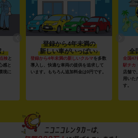
登録から4年未満の
潔」
新しい車がいっぱい♪
全
点検
と
登録から4年未満の新しいクルマ
を多数
全国47
心感と
導入し、快適な車両の提供を追求して
駅チカ
環境に
います。もちろん追加料金は0円です。
店舗で
用いた
す。