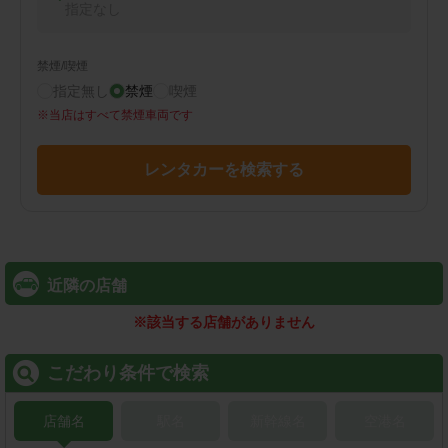
指定なし
禁煙/喫煙
指定無し
禁煙
喫煙
※
当店はすべて禁煙車両です
レンタカーを検索する
近隣の店舗
※
該当する店舗がありません
こだわり条件で検索
店舗名
駅名
新幹線名
空港名