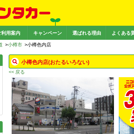
ご利用案内
キャンペーン
選ばれる理由
よくある
道
>
小樽市
>
小樽色内店
小樽色内店
(おたるいろない)
<< 戻る