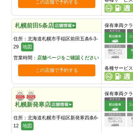
この店舗で予約する
札幌前田5条店
保有車両クラ
住所：
北海道札幌市手稲区前田五条6-3-
29
地図
営業時間：
店舗ページをご確認ください
各種サービス
この店舗で予約する
保有車両クラ
札幌新発寒店
住所：
北海道札幌市手稲区新発寒四条6-
12
地図