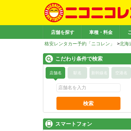
店舗を探す
車種・料金
格安レンタカー予約「ニコレン」
>
北海
こだわり条件で検索
店舗名
駅名
新幹線名
空港名
検索
スマートフォン