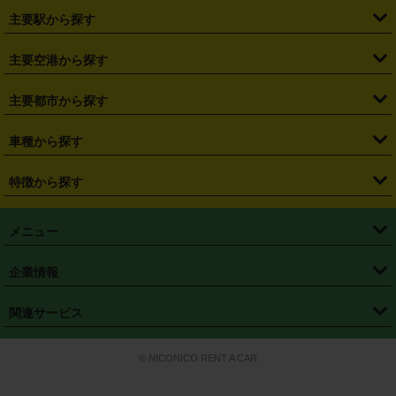
・
北海道
・
青森県
・
岩手県
・
宮城県
・
秋田県
・
山形県
主要駅から探す
・
福島県
・
東京都
・
神奈川県
・
埼玉県
・
千葉県
・
茨城県
・
札幌駅
・
仙台駅
・
新宿駅
・
池袋駅
・
渋谷駅
・
東京駅
主要空港から探す
・
栃木県
・
群馬県
・
山梨県
・
愛知県
・
静岡県
・
岐阜県
・
横浜駅
・
川崎駅
・
大宮駅
・
西船橋駅
・
柏駅
・
名古屋駅
・
新千歳空港
・
仙台空港
主要都市から探す
・
長野県
・
新潟県
・
富山県
・
石川県
・
福井県
・
大阪府
・
大阪駅
・
難波駅
・
三宮駅
・
京都駅
・
広島駅
・
博多駅
・
成田空港
・
羽田空港
・
兵庫県
・
京都府
・
滋賀県
・
和歌山県
・
奈良県
・
三重県
・
札幌市
・
仙台市
車種から探す
・
熊本駅
・
那覇空港駅
・
中部国際空港セントレア
・
関西国際空港
・
鳥取県
・
島根県
・
岡山県
・
広島県
・
山口県
・
徳島県
・
千葉市
・
さいたま市
・
軽自動車
・
コンパクトカー
・
ステーションワゴン・セダン
特徴から探す
・
大阪国際空港（伊丹空港）
・
神戸空港
・
香川県
・
愛媛県
・
高知県
・
福岡県
・
佐賀県
・
長崎県
・
横浜市
・
川崎市
・
ミニバン・ワンボックス
・
高級ミニバン・ワンボックス
・
SUV
・
岡山空港
・
徳島空港
・
ハイブリッド
・
宅配レンタカー
・
ETCカードレンタル
・
熊本県
・
大分県
・
宮崎県
・
鹿児島県
・
沖縄県
・
相模原市
・
新潟市
メニュー
・
軽トラック・商用バン
・
福岡空港
・
鹿児島空港
・
長期レンタル
・
深夜時間帯レンタル
・
免責補償プラス
・
静岡市
・
浜松市
・
・
トラック・バン
トップページ
・
はじめての方へ
・
ご利用案内
(タウンエースバン、ライトエースバン等)
企業情報
・
那覇空港
・
パーフェクト補償
・
スタッドレスタイヤ
・
直前予約
・
名古屋市
・
京都市
・
・
トラック・バン
ベストレート保証
・
予約から返却まで
・
・
店舗オリジナル
利用シーン別ガイ
(ハイエースバン・キャラバン等)
・
・
ニコパス(アプリ)
会社概要
・
ニュース
・
国際運転免許証
・
フランチャイズ募集
・
営業時間外返却サービス
・
個人情報保護
関連サービス
・
大阪市
・
堺市
ド
・
・
レッカー搬送サービス
カスタマーハラスメントに対する基本方針
・
神戸市
・
岡山市
・
・
車種・料金
カーリースなら「定額ニコノリパック」
・
店舗を探す
・
キャンペーン
© NICONICO RENT A CAR
・
特定商取引法に基づく表記
・
旅行業約款
・
広島市
・
北九州市
・
・
会員特典
超短期カーリースの「ニコリース」
・
選ばれる理由
・
安心・安全への取
り組み