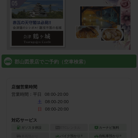
郡山図景店でご予約（空車検索）
店舗営業時間
営業時間：
平日
08:00
-
20:00
土
08:00-20:00
日
08:00-20:00
対応サービス
ガソスタ併設
ETCレンタル
カーナビ無料
バイク預かり
自転車預かり
車両預かり
※
※