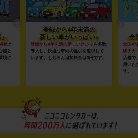
の
利便性抜群★
♪
全国約1,500店舗を展開
マ
を多数
全国47都道府県に1,500店舗
を展開し、
安さの
求して
駅チカ・空港周辺
の店舗や
24時間営業
ガソリ
円です。
店舗で、いつでもどこでも気軽にご利
ンフラ
用いただける利便性にこだわっていま
し、12
す。
ルな価