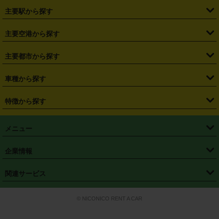
・
北海道
・
青森県
・
岩手県
・
宮城県
・
秋田県
・
山形県
主要駅から探す
・
福島県
・
東京都
・
神奈川県
・
埼玉県
・
千葉県
・
茨城県
・
札幌駅
・
仙台駅
・
新宿駅
・
池袋駅
・
渋谷駅
・
東京駅
主要空港から探す
・
栃木県
・
群馬県
・
山梨県
・
愛知県
・
静岡県
・
岐阜県
・
横浜駅
・
川崎駅
・
大宮駅
・
西船橋駅
・
柏駅
・
名古屋駅
・
新千歳空港
・
仙台空港
主要都市から探す
・
長野県
・
新潟県
・
富山県
・
石川県
・
福井県
・
大阪府
・
大阪駅
・
難波駅
・
三宮駅
・
京都駅
・
広島駅
・
博多駅
・
成田空港
・
羽田空港
・
兵庫県
・
京都府
・
滋賀県
・
和歌山県
・
奈良県
・
三重県
・
札幌市
・
仙台市
車種から探す
・
熊本駅
・
那覇空港駅
・
中部国際空港セントレア
・
関西国際空港
・
鳥取県
・
島根県
・
岡山県
・
広島県
・
山口県
・
徳島県
・
千葉市
・
さいたま市
・
軽自動車
・
コンパクトカー
・
ステーションワゴン・セダン
特徴から探す
・
大阪国際空港（伊丹空港）
・
神戸空港
・
香川県
・
愛媛県
・
高知県
・
福岡県
・
佐賀県
・
長崎県
・
横浜市
・
川崎市
・
ミニバン・ワンボックス
・
高級ミニバン・ワンボックス
・
SUV
・
岡山空港
・
徳島空港
・
ハイブリッド
・
宅配レンタカー
・
ETCカードレンタル
・
熊本県
・
大分県
・
宮崎県
・
鹿児島県
・
沖縄県
・
相模原市
・
新潟市
メニュー
・
軽トラック・商用バン
・
福岡空港
・
鹿児島空港
・
長期レンタル
・
深夜時間帯レンタル
・
免責補償プラス
・
静岡市
・
浜松市
・
・
トラック・バン
トップページ
・
はじめての方へ
・
ご利用案内
(タウンエースバン、ライトエースバン等)
企業情報
・
那覇空港
・
パーフェクト補償
・
スタッドレスタイヤ
・
直前予約
・
名古屋市
・
京都市
・
・
トラック・バン
ベストレート保証
・
予約から返却まで
・
・
店舗オリジナル
利用シーン別ガイ
(ハイエースバン・キャラバン等)
・
・
ニコパス(アプリ)
会社概要
・
ニュース
・
国際運転免許証
・
フランチャイズ募集
・
営業時間外返却サービス
・
個人情報保護
関連サービス
・
大阪市
・
堺市
ド
・
・
レッカー搬送サービス
カスタマーハラスメントに対する基本方針
・
神戸市
・
岡山市
・
・
車種・料金
カーリースなら「定額ニコノリパック」
・
店舗を探す
・
キャンペーン
© NICONICO RENT A CAR
・
特定商取引法に基づく表記
・
旅行業約款
・
広島市
・
北九州市
・
・
会員特典
超短期カーリースの「ニコリース」
・
選ばれる理由
・
安心・安全への取