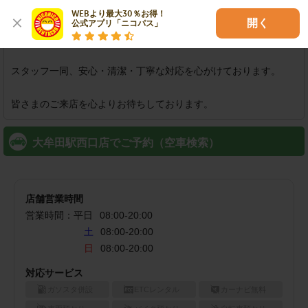
お気軽にご利用いただけます。

WEBより最大30％お得！

コンパクトカーからミニバンまで取り揃え、皆さまの快適なお出
開く
公式アプリ「ニコパス」
かけをサポートいたします。

スタッフ一同、安心・清潔・丁寧な対応を心がけております。

皆さまのご来店を心よりお待ちしております。
大牟田駅西口店でご予約（空車検索）
店舗営業時間
営業時間：
平日
08:00
-
20:00
土
08:00-20:00
日
08:00-20:00
対応サービス
ガソスタ併設
ETCレンタル
カーナビ無料