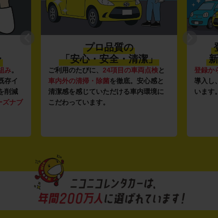
プロ品質の
〜
「安心・安全・清潔」
新
組み
。
ご利用のたびに、
24項目の車両点検
と
登録か
既存イ
車内外の清掃・除菌
を徹底。安心感と
導入し
を削減
清潔感を感じていただける車内環境に
います
ーズナブ
こだわっています。