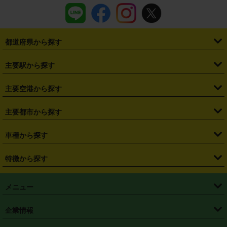
都道府県から探す
・
北海道
・
青森県
・
岩手県
・
宮城県
・
秋田県
・
山形県
主要駅から探す
・
福島県
・
東京都
・
神奈川県
・
埼玉県
・
千葉県
・
茨城県
・
札幌駅
・
仙台駅
・
新宿駅
・
池袋駅
・
渋谷駅
・
東京駅
主要空港から探す
・
栃木県
・
群馬県
・
山梨県
・
愛知県
・
静岡県
・
岐阜県
・
横浜駅
・
川崎駅
・
大宮駅
・
西船橋駅
・
柏駅
・
名古屋駅
・
新千歳空港
・
仙台空港
主要都市から探す
・
長野県
・
新潟県
・
富山県
・
石川県
・
福井県
・
大阪府
・
大阪駅
・
難波駅
・
三宮駅
・
京都駅
・
広島駅
・
博多駅
・
成田空港
・
羽田空港
・
兵庫県
・
京都府
・
滋賀県
・
和歌山県
・
奈良県
・
三重県
・
札幌市
・
仙台市
車種から探す
・
熊本駅
・
那覇空港駅
・
中部国際空港セントレア
・
関西国際空港
・
鳥取県
・
島根県
・
岡山県
・
広島県
・
山口県
・
徳島県
・
千葉市
・
さいたま市
・
軽自動車
・
コンパクトカー
・
ステーションワゴン・セダン
特徴から探す
・
大阪国際空港（伊丹空港）
・
神戸空港
・
香川県
・
愛媛県
・
高知県
・
福岡県
・
佐賀県
・
長崎県
・
横浜市
・
川崎市
・
ミニバン・ワンボックス
・
高級ミニバン・ワンボックス
・
SUV
・
岡山空港
・
徳島空港
・
ハイブリッド
・
宅配レンタカー
・
ETCカードレンタル
・
熊本県
・
大分県
・
宮崎県
・
鹿児島県
・
沖縄県
・
相模原市
・
新潟市
メニュー
・
軽トラック・商用バン
・
福岡空港
・
鹿児島空港
・
長期レンタル
・
深夜時間帯レンタル
・
免責補償プラス
・
静岡市
・
浜松市
・
・
トラック・バン
トップページ
・
はじめての方へ
・
ご利用案内
(タウンエースバン、ライトエースバン等)
企業情報
・
那覇空港
・
パーフェクト補償
・
スタッドレスタイヤ
・
直前予約
・
名古屋市
・
京都市
・
・
トラック・バン
ベストレート保証
・
予約から返却まで
・
・
店舗オリジナル
利用シーン別ガイ
(ハイエースバン・キャラバン等)