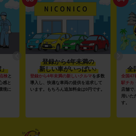
登録から4年未満の
潔」
新しい車がいっぱい♪
全
点検
と
登録から4年未満の新しいクルマ
を多数
全国47
心感と
導入し、快適な車両の提供を追求して
駅チカ
環境に
います。もちろん追加料金は0円です。
店舗で
用いた
す。