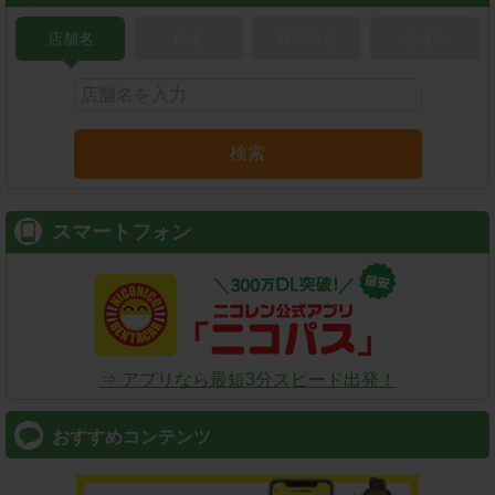
店舗名
駅名
新幹線名
空港名
検索
スマートフォン
⇒ アプリなら最短3分スピード出発！
おすすめコンテンツ