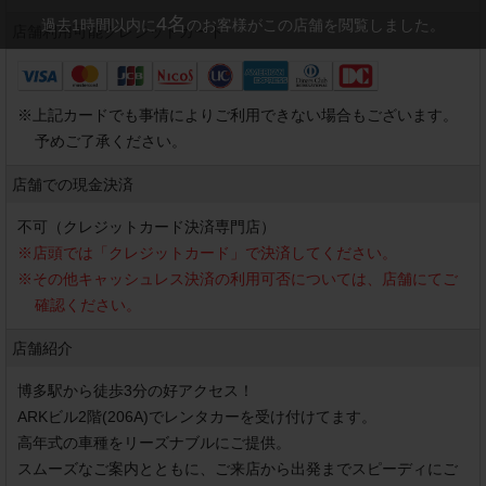
4
名
過去1時間以内に
のお客様がこの店舗を閲覧しました。
店舗利用可能
クレジットカード
※
上記カードでも事情によりご利用できない場合もございます。
予めご了承ください。
店舗での現金決済
不可（クレジットカード決済専門店）
※
店頭では「クレジットカード」で決済してください。
※
その他キャッシュレス決済の利用可否については、店舗にてご
確認ください。
店舗紹介
博多駅から徒歩3分の好アクセス！

ARKビル2階(206A)でレンタカーを受け付けてます。

高年式の車種をリーズナブルにご提供。

スムーズなご案内とともに、ご来店から出発までスピーディにご