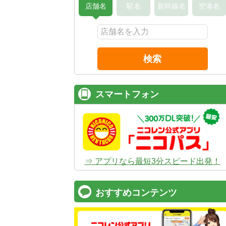
店舗名
駅名
新幹線名
空港名
検索
スマートフォン
⇒ アプリなら最短3分スピード出発！
おすすめコンテンツ