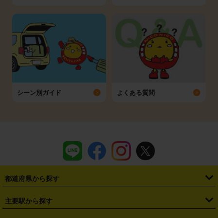
シーン別ガイド
よくある質問
都道府県から探す
・
北海道
・
青森県
・
岩手県
・
宮城県
・
秋田県
・
山形県
主要駅から探す
・
福島県
・
東京都
・
神奈川県
・
埼玉県
・
千葉県
・
茨城県