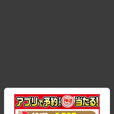
空間
・
お客様の声
・
お客様大賞
・
よくある質問
・
お問い合わせ
・
予約キャンセル・
・
保険・補償
変更
・
事故・故障
・
交通違反
・
サイトマップ
・
貸渡約款
・
利用規約