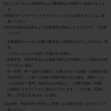
(8)インターネット接続料および通信料はお客様のご負担となりま
す。
(9)賞品をインターネットオークションなどに出品することはご遠
慮ください。
(10)次の場合は応募および当選権利が無効となりますので、ご注意
ください。
・当選連絡のメールに記載の配送先入力締切日までに入力がない場
合。
・ご入力いただいた内容に不備がある場合。
・長期不在、住所不明または連絡不能などの理由により賞品がお届
けできない場合。
・同一世帯、同一住所で複数回ご当選されている場合（当選者の賞
品送付先として同一の住所が複数登録された場合、登録いただ
いた日時が一番早い宛先のみを有効とし、以降の登録（当選）
は無効とさせていただく場合がございます。）その他、応募に
関して不正な行為があった場合。
(11)企画、商品内容が予告なく変更になる場合がありますのでご了
承ください。