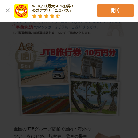
WEBより最大30％お得！

開く
公式アプリ「ニコパス」
全国のJTBグループ店舗で国内・海外の
ツアーをはじめ、航空券、電車の乗車