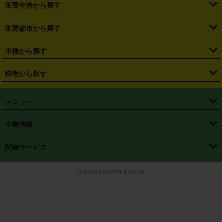
・
札幌駅
・
仙台駅
・
新宿駅
・
池袋駅
・
渋谷駅
・
東京駅
主要空港から探す
・
栃木県
・
群馬県
・
山梨県
・
愛知県
・
静岡県
・
岐阜県
・
横浜駅
・
川崎駅
・
大宮駅
・
西船橋駅
・
柏駅
・
名古屋駅
・
新千歳空港
・
仙台空港
主要都市から探す
・
長野県
・
新潟県
・
富山県
・
石川県
・
福井県
・
大阪府
・
大阪駅
・
難波駅
・
三宮駅
・
京都駅
・
広島駅
・
博多駅
・
成田空港
・
羽田空港
・
兵庫県
・
京都府
・
滋賀県
・
和歌山県
・
奈良県
・
三重県
・
札幌市
・
仙台市
車種から探す
・
熊本駅
・
那覇空港駅
・
中部国際空港セントレア
・
関西国際空港
・
鳥取県
・
島根県
・
岡山県
・
広島県
・
山口県
・
徳島県
・
千葉市
・
さいたま市
・
軽自動車
・
コンパクトカー
・
ステーションワゴン・セダン
特徴から探す
・
大阪国際空港（伊丹空港）
・
神戸空港
・
香川県
・
愛媛県
・
高知県
・
福岡県
・
佐賀県
・
長崎県
・
横浜市
・
川崎市
・
ミニバン・ワンボックス
・
高級ミニバン・ワンボックス
・
SUV
・
岡山空港
・
徳島空港
・
ハイブリッド
・
宅配レンタカー
・
ETCカードレンタル
・
熊本県
・
大分県
・
宮崎県
・
鹿児島県
・
沖縄県
・
相模原市
・
新潟市
メニュー
・
軽トラック・商用バン
・
福岡空港
・
鹿児島空港
・
長期レンタル
・
深夜時間帯レンタル
・
免責補償プラス
・
静岡市
・
浜松市
・
・
トラック・バン
トップページ
・
はじめての方へ
・
ご利用案内
(タウンエースバン、ライトエースバン等)
企業情報
・
那覇空港
・
パーフェクト補償
・
スタッドレスタイヤ
・
直前予約
・
名古屋市
・
京都市
・
・
トラック・バン
ベストレート保証
・
予約から返却まで
・
・
店舗オリジナル
利用シーン別ガイ
(ハイエースバン・キャラバン等)
・
・
ニコパス(アプリ)
会社概要
・
ニュース
・
国際運転免許証
・
フランチャイズ募集
・
営業時間外返却サービス
・
個人情報保護
関連サービス
・
大阪市
・
堺市
ド
・
・
レッカー搬送サービス
カスタマーハラスメントに対する基本方針
・
神戸市
・
岡山市
・
・
車種・料金
カーリースなら「定額ニコノリパック」
・
店舗を探す
・
キャンペーン
© NICONICO RENT A CAR
・
特定商取引法に基づく表記
・
旅行業約款
・
広島市
・
北九州市
・
・
会員特典
超短期カーリースの「ニコリース」
・
選ばれる理由
・
安心・安全への取
り組み
・
福岡市
・
熊本市
・
清潔・快適な車内
・
徹底した車両点検
・
新しいクルマ