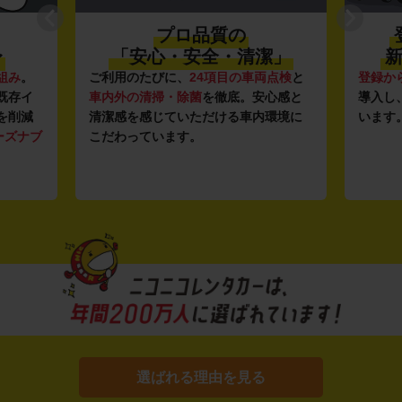
プロ品質の
〜
「安心・安全・清潔」
新
組み
。
ご利用のたびに、
24項目の車両点検
と
登録か
既存イ
車内外の清掃・除菌
を徹底。安心感と
導入し
を削減
清潔感を感じていただける車内環境に
います
ーズナブ
こだわっています。
選ばれる理由を見る