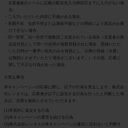
・当選連絡のメールに記載の配送先入力締切日までに入力がない場
合。
・ご入力いただいた内容に不備がある場合。
・長期不在、住所不明または連絡不能などの理由により賞品がお届
けできない場合。
・同一世帯、同一住所で複数回ご当選されている場合（当選者の賞
品送付先として同一の住所が複数登録された場合、登録いただ
いた日時が一番早い宛先のみを有効とし、以降の登録（当選）
は無効とさせていただく場合がございます。）その他、応募に
関して不正な行為があった場合。
※禁止事項
本キャンペーンへの応募に際し、以下の行為を禁止します。株式会
社レンタスは、応募者が以下に該当する行為を行ったと判断した場
合は、当選を無効とさせていただきます。
(1)本規約に違反する行為
(2)本キャンペーンの運営を妨げる行為
(3)株式会社レンタスが本キャンペーンの趣旨に沿わないと判断す