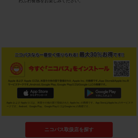
わふわ食感をお楽しみください。
Apple および Apple ロゴは、米国その他の国で登録された Apple Inc. の商標です。App StoreはApple Inc.のサービスマ
ークです。Android、Google Play、Google PlayロゴはGoogle inc.の商標です。
ニコパス取扱店を探す