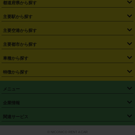
都道府県から探す
・
北海道
・
青森県
・
岩手県
・
宮城県
・
秋田県
・
山形県
主要駅から探す
・
福島県
・
東京都
・
神奈川県
・
埼玉県
・
千葉県
・
茨城県
・
札幌駅
・
仙台駅
・
新宿駅
・
池袋駅
・
渋谷駅
・
東京駅
主要空港から探す
・
栃木県
・
群馬県
・
山梨県
・
愛知県
・
静岡県
・
岐阜県
・
横浜駅
・
川崎駅
・
大宮駅
・
西船橋駅
・
柏駅
・
名古屋駅
・
新千歳空港
・
仙台空港
主要都市から探す
・
長野県
・
新潟県
・
富山県
・
石川県
・
福井県
・
大阪府
・
大阪駅
・
難波駅
・
三宮駅
・
京都駅
・
広島駅
・
博多駅
・
成田空港
・
羽田空港
・
兵庫県
・
京都府
・
滋賀県
・
和歌山県
・
奈良県
・
三重県
・
札幌市
・
仙台市
車種から探す
・
熊本駅
・
那覇空港駅
・
中部国際空港セントレア
・
関西国際空港
・
鳥取県
・
島根県
・
岡山県
・
広島県
・
山口県
・
徳島県
・
千葉市
・
さいたま市
・
軽自動車
・
コンパクトカー
・
ステーションワゴン・セダン
特徴から探す
・
大阪国際空港（伊丹空港）
・
神戸空港
・
香川県
・
愛媛県
・
高知県
・
福岡県
・
佐賀県
・
長崎県
・
横浜市
・
川崎市
・
ミニバン・ワンボックス
・
高級ミニバン・ワンボックス
・
SUV
・
岡山空港
・
徳島空港
・
ハイブリッド
・
宅配レンタカー
・
ETCカードレンタル
・
熊本県
・
大分県
・
宮崎県
・
鹿児島県
・
沖縄県
・
相模原市
・
新潟市
メニュー
・
軽トラック・商用バン
・
福岡空港
・
鹿児島空港
・
長期レンタル
・
深夜時間帯レンタル
・
免責補償プラス
・
静岡市
・
浜松市
・
・
トラック・バン
トップページ
・
はじめての方へ
・
ご利用案内
(タウンエースバン、ライトエースバン等)
企業情報
・
那覇空港
・
パーフェクト補償
・
スタッドレスタイヤ
・
直前予約
・
名古屋市
・
京都市
・
・
トラック・バン
ベストレート保証
・
予約から返却まで
・
・
店舗オリジナル
利用シーン別ガイ
(ハイエースバン・キャラバン等)
・
・
ニコパス(アプリ)
会社概要
・
ニュース
・
国際運転免許証
・
フランチャイズ募集
・
営業時間外返却サービス
・
個人情報保護
関連サービス
・
大阪市
・
堺市
ド
・
・
レッカー搬送サービス
カスタマーハラスメントに対する基本方針
・
神戸市
・
岡山市
・
・
車種・料金
カーリースなら「定額ニコノリパック」
・
店舗を探す
・
キャンペーン
© NICONICO RENT A CAR
・
特定商取引法に基づく表記
・
旅行業約款