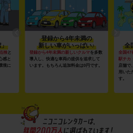
登録から4年未満の
潔」
新しい車がいっぱい♪
全
点検
と
登録から4年未満の新しいクルマ
を多数
全国47
心感と
導入し、快適な車両の提供を追求して
駅チカ
環境に
います。もちろん追加料金は0円です。
店舗で
用いた
す。