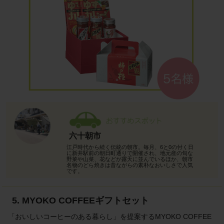
六十朝市
江戸時代から続く伝統の朝市。毎月、6と0の付く日
に新井駅前の朝日町通りで開催され、地元産の旬な
野菜や山菜、花などが露天に並んでいるほか、朝市
名物のどら焼きは昔ながらの素朴なおいしさで人気
です。
5. MYOKO COFFEEギフトセット
「おいしいコーヒーのある暮らし」を提案するMYOKO COFFEE