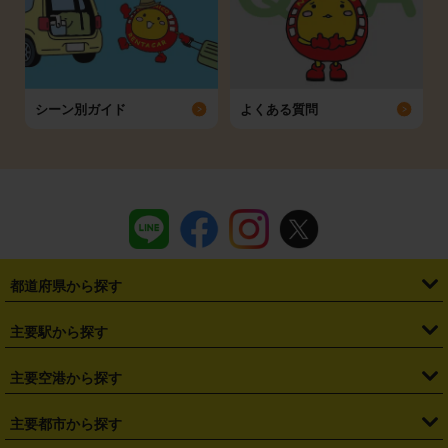
シーン別ガイド
よくある質問
都道府県から探す
・
北海道
・
青森県
・
岩手県
・
宮城県
・
秋田県
・
山形県
主要駅から探す
・
福島県
・
東京都
・
神奈川県
・
埼玉県
・
千葉県
・
茨城県
・
札幌駅
・
仙台駅
・
新宿駅
・
池袋駅
・
渋谷駅
・
東京駅
主要空港から探す
・
栃木県
・
群馬県
・
山梨県
・
愛知県
・
静岡県
・
岐阜県
・
横浜駅
・
川崎駅
・
大宮駅
・
西船橋駅
・
柏駅
・
名古屋駅
・
新千歳空港
・
仙台空港
主要都市から探す
・
長野県
・
新潟県
・
富山県
・
石川県
・
福井県
・
大阪府
・
大阪駅
・
難波駅
・
三宮駅
・
京都駅
・
広島駅
・
博多駅