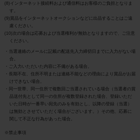
(8)インターネット接続料および通信料はお客様のご負担となりま
す。
(9)賞品をインターネットオークションなどに出品することはご遠
慮ください。
(10)次の場合は応募および当選権利が無効となりますので、ご注意
ください。
・当選連絡のメールに記載の配送先入力締切日までに入力がない場
合。
・ご入力いただいた内容に不備がある場合。
・長期不在、住所不明または連絡不能などの理由により賞品がお届
けできない場合。
・同一世帯、同一住所で複数回ご当選されている場合（当選者の賞
品送付先として同一の住所が複数登録された場合、登録いただ
いた日時が一番早い宛先のみを有効とし、以降の登録（当選）
は無効とさせていただく場合がございます。）その他、応募に
関して不正な行為があった場合。
※禁止事項