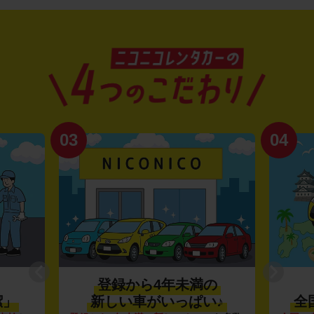
03
04
登録から4年未満の
潔」
新しい車がいっぱい♪
全