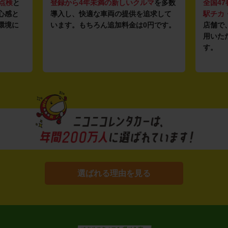
点検
と
登録から4年未満の新しいクルマ
を多数
全国47
心感と
導入し、快適な車両の提供を追求して
駅チカ
環境に
います。もちろん追加料金は0円です。
店舗で
用いた
す。
選ばれる理由を見る