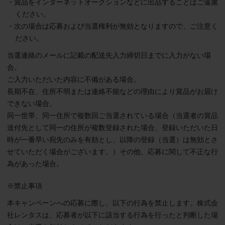
・賞品をインターネットオークションなどに出品することはご遠慮
ください。
・次の場合は応募および当選権利が無効となりますので、ご注意く
ださい。
当選連絡のメールに記載の配送先入力締切日までに入力がない場
合。
ご入力いただいた内容に不備がある場合。
長期不在、住所不明または連絡不能などの理由により賞品がお届け
できない場合。
同一世帯、同一住所で複数回ご当選されている場合（当選者の賞品
送付先として同一の住所が複数登録された場合、登録いただいた日
時が一番早い宛先のみを有効とし、以降の登録（当選）は無効とさ
せていただく場合がございます。）その他、応募に関して不正な行
為があった場合。
※禁止事項
本キャンペーンへの応募に際し、以下の行為を禁止します。株式会
社レンタスは、応募者が以下に該当する行為を行ったと判断した場