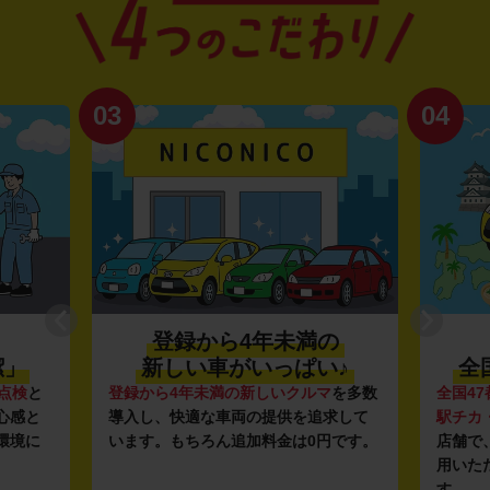
03
04
登録から4年未満の
潔」
新しい車がいっぱい♪
全
点検
と
登録から4年未満の新しいクルマ
を多数
全国47
心感と
導入し、快適な車両の提供を追求して
駅チカ
環境に
います。もちろん追加料金は0円です。
店舗で
用いた
す。