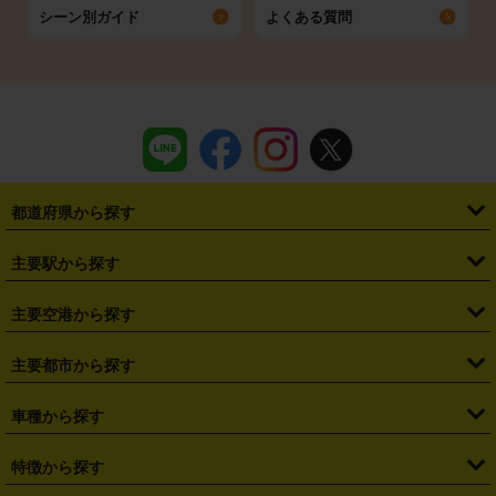
シーン別ガイド
よくある質問
都道府県から探す
・
北海道
・
青森県
・
岩手県
・
宮城県
・
秋田県
・
山形県
主要駅から探す
・
福島県
・
東京都
・
神奈川県
・
埼玉県
・
千葉県
・
茨城県
・
札幌駅
・
仙台駅
・
新宿駅
・
池袋駅
・
渋谷駅
・
東京駅
主要空港から探す
・
栃木県
・
群馬県
・
山梨県
・
愛知県
・
静岡県
・
岐阜県
・
横浜駅
・
川崎駅
・
大宮駅
・
西船橋駅
・
柏駅
・
名古屋駅
・
新千歳空港
・
仙台空港
主要都市から探す
・
長野県
・
新潟県
・
富山県
・
石川県
・
福井県
・
大阪府
・
大阪駅
・
難波駅
・
三宮駅
・
京都駅
・
広島駅
・
博多駅
・
成田空港
・
羽田空港
・
兵庫県
・
京都府
・
滋賀県
・
和歌山県
・
奈良県
・
三重県
・
札幌市
・
仙台市
車種から探す
・
熊本駅
・
那覇空港駅
・
中部国際空港セントレア
・
関西国際空港
・
鳥取県
・
島根県
・
岡山県
・
広島県
・
山口県
・
徳島県
・
千葉市
・
さいたま市
・
軽自動車
・
コンパクトカー
・
ステーションワゴン・セダン
特徴から探す
・
大阪国際空港（伊丹空港）
・
神戸空港
・
香川県
・
愛媛県
・
高知県
・
福岡県
・
佐賀県
・
長崎県
・
横浜市
・
川崎市
・
ミニバン・ワンボックス
・
高級ミニバン・ワンボックス
・
SUV